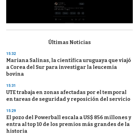
0
s
e
c
Últimas Noticias
o
n
15:32
d
Mariana Salinas, la científica uruguaya que viajó
s
o
a Corea del Sur para investigar la leucemia
f
bovina
3
3
s
15:31
e
UTE trabaja en zonas afectadas por el temporal
c
en tareas de seguridad y reposición del servicio
o
n
d
15:29
s
El pozo del Powerball escala a US$ 856 millones y
entra al top 10 de los premios más grandes de la
historia