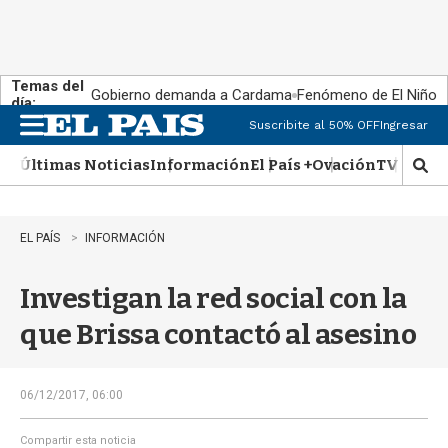
Temas del
Gobierno demanda a Cardama
Fenómeno de El Niño
día:
Suscribite al 50% OFF
Ingresar
M
e
Últimas Noticias
Información
El País +
Ovación
TV Show
n
M
u
o
s
t
EL PAÍS
INFORMACIÓN
r
a
Investigan la red social con la
r
b
que Brissa contactó al asesino
�
s
q
u
06/12/2017, 06:00
e
d
Compartir esta noticia