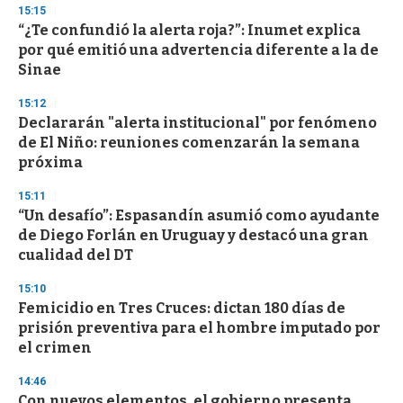
15:15
“¿Te confundió la alerta roja?”: Inumet explica
por qué emitió una advertencia diferente a la de
Sinae
15:12
Declararán "alerta institucional" por fenómeno
de El Niño: reuniones comenzarán la semana
próxima
15:11
“Un desafío”: Espasandín asumió como ayudante
de Diego Forlán en Uruguay y destacó una gran
cualidad del DT
15:10
Femicidio en Tres Cruces: dictan 180 días de
prisión preventiva para el hombre imputado por
el crimen
14:46
Con nuevos elementos, el gobierno presenta