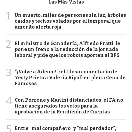
Las Más Vistas
1
Un muerto, miles de personas sin luz, árboles
caídos y techos volados por el temporal que
ameritó alerta roja
2
El ministro de Ganadería, Alfredo Fratti, le
pone un freno a la reducción de la jornada
laboral y pide que los robots aporten al BPS
3
"¡Volvé a Adeom!": el filoso comentario de
Yesty Prieto a Valeria Ripoll en plena Cena de
Famosos
4
Con Perrone y Manini distanciados, el FA no
tiene asegurados los votos para la
aprobación de la Rendición de Cuentas
5
Entre "mal compañero" y "mal perdedor",