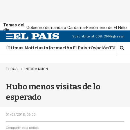
Temas del
Gobierno demanda a Cardama
Fenómeno de El Niño
día:
Suscribite al 50% OFF
Ingresar
M
e
Últimas Noticias
Información
El País +
Ovación
TV Show
n
M
u
o
s
t
EL PAÍS
INFORMACIÓN
r
a
Hubo menos visitas de lo
r
b
esperado
�
s
q
u
01/02/2018, 06:00
e
d
Compartir esta noticia