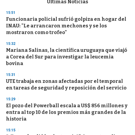
Últimas Noticias
o
n
15:51
d
Funcionaria policial sufrió golpiza en hogar del
s
o
INAU: "Le arrancaron mechones y se los
f
mostraron como trofeo"
3
3
s
15:32
e
Mariana Salinas, la científica uruguaya que viajó
c
a Corea del Sur para investigar la leucemia
o
n
bovina
d
s
15:31
UTE trabaja en zonas afectadas por el temporal
en tareas de seguridad y reposición del servicio
15:29
El pozo del Powerball escala a US$ 856 millones y
entra al top 10 de los premios más grandes de la
historia
15:15