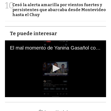
10
Cesó la alerta amarilla por vientos fuertes y
persistentes que abarcaba desde Montevideo
hasta el Chuy
Te puede interesar
El mal momento de Yanina Gasañol con un hincha argentino en "Subrayado"
0
s
e
c