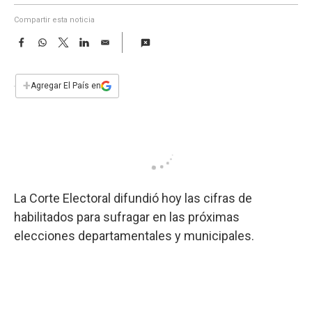
a
Compartir esta noticia
F
W
T
L
E
a
h
w
i
m
c
a
i
n
a
e
t
t
k
i
+
Agregar El País en
b
s
t
e
l
o
A
e
d
o
p
r
I
k
p
n
La Corte Electoral difundió hoy las cifras de
habilitados para sufragar en las próximas
elecciones departamentales y municipales.