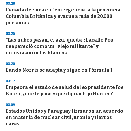
n
03:28
d
Canadá declara en “emergencia” a la provincia
s
o
Columbia Británica y evacua a más de 20.000
f
personas
3
3
s
03:25
e
"Las nubes pasan, el azul queda": Lacalle Pou
c
reapareció como un "viejo militante" y
o
n
entusiasmó a los blancos
d
s
03:20
Lando Norris se adapta y sigue en Fórmula 1
03:17
Empeora el estado de salud del expresidente Joe
Biden, ¿qué le pasa y qué dijo su hijo Hunter?
03:09
Estados Unidos y Paraguay firmaron un acuerdo
en materia de nuclear civil, uranio y tierras
raras