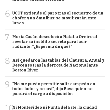
6
UCOT extiende el paro tras el secuestro de un
chofer y un ómnibus: se movilizarán este
lunes
7
Moria Casán descolocó a Natalia Oreiro al
revelar su insólito secreto para lucir
radiante: "¿Esperma de qué?"
8
Así quedaron las tablas del Clausura, Anual y
Descenso tras la derrota de Nacional ante
Boston River
9
"No me puedo permitir salir campeón en
todos lados y no acá", dijo Bava quien no
pondrá el cargo a disposición
10
Ni Montevideo ni Punta del Este: la ciudad