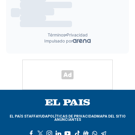
EL PAÍS STAFF
AYUDA
POLÍTICAS DE PRIVACIDAD
MAPA DEL SITIO
ANUNCIANTES
f
t
i
l
y
t
g
w
t