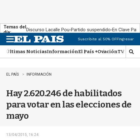
Temas del
Discurso Lacalle Pou
Partido suspendido
En Clave País
día:
Suscribite al 50% OFF
Ingresar
M
e
Últimas Noticias
Información
El País +
Ovación
TV Show
n
M
u
o
s
t
EL PAÍS
INFORMACIÓN
r
a
Hay 2.620.246 de habilitados
r
b
para votar en las elecciones de
�
s
mayo
q
u
e
d
13/04/2015, 16:24