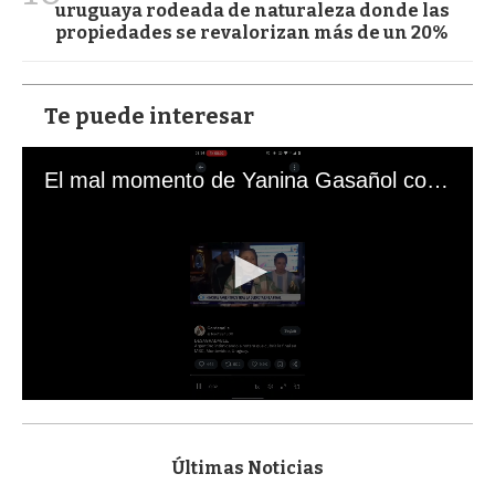
uruguaya rodeada de naturaleza donde las
propiedades se revalorizan más de un 20%
Te puede interesar
El mal momento de Yanina Gasañol con un hincha argentino en "Subrayado"
0
s
e
c
Últimas Noticias
o