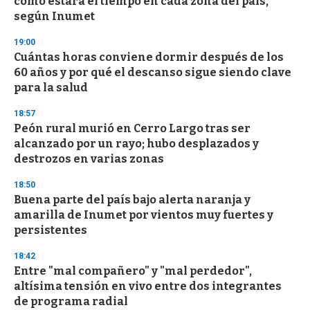
cómo estará el tiempo en cada zona del país,
f
según Inumet
3
3
s
19:00
e
Cuántas horas conviene dormir después de los
c
60 años y por qué el descanso sigue siendo clave
o
n
para la salud
d
s
18:57
Peón rural murió en Cerro Largo tras ser
alcanzado por un rayo; hubo desplazados y
destrozos en varias zonas
18:50
Buena parte del país bajo alerta naranja y
amarilla de Inumet por vientos muy fuertes y
persistentes
18:42
Entre "mal compañero" y "mal perdedor",
altísima tensión en vivo entre dos integrantes
de programa radial