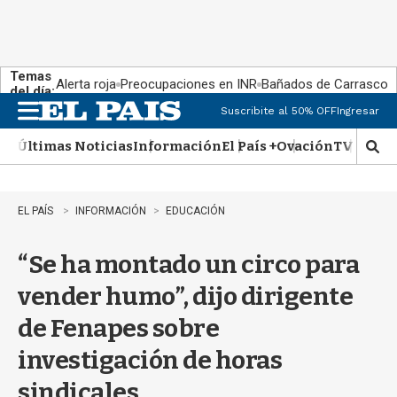
Temas
Alerta roja
Preocupaciones en INR
Bañados de Carrasco
del día:
Suscribite al 50% OFF
Ingresar
M
e
Últimas Noticias
Información
El País +
Ovación
TV Show
n
M
u
o
s
t
EL PAÍS
INFORMACIÓN
EDUCACIÓN
r
a
“Se ha montado un circo para
r
b
vender humo”, dijo dirigente
�
s
de Fenapes sobre
q
u
investigación de horas
e
d
sindicales