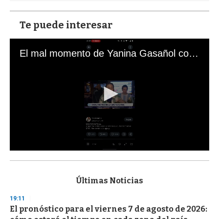
Te puede interesar
El mal momento de Yanina Gasañol con un hincha argentino en "Subrayado"
0
s
e
c
Últimas Noticias
o
n
19:11
d
El pronóstico para el viernes 7 de agosto de 2026:
s
o