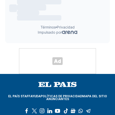
EL PAÍS STAFF
AYUDA
POLÍTICAS DE PRIVACIDAD
MAPA DEL SITIO
ANUNCIANTES
f
t
i
l
y
t
g
w
t