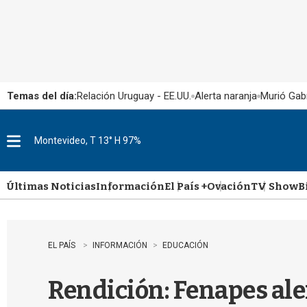
Temas del día:
Relación Uruguay - EE.UU.
Alerta naranja
Murió Gabr
Montevideo, T 13° H 97%
M
e
n
u
Últimas Noticias
Información
El País +
Ovación
TV Show
B
EL PAÍS
INFORMACIÓN
EDUCACIÓN
Rendición: Fenapes ale