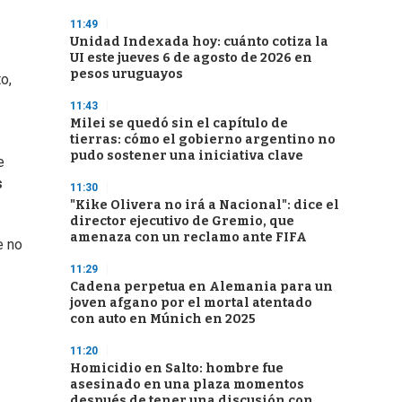
11:49
Unidad Indexada hoy: cuánto cotiza la
UI este jueves 6 de agosto de 2026 en
pesos uruguayos
o,
11:43
Milei se quedó sin el capítulo de
tierras: cómo el gobierno argentino no
pudo sostener una iniciativa clave
e
s
11:30
"Kike Olivera no irá a Nacional": dice el
director ejecutivo de Gremio, que
amenaza con un reclamo ante FIFA
 no
11:29
Cadena perpetua en Alemania para un
joven afgano por el mortal atentado
con auto en Múnich en 2025
11:20
Homicidio en Salto: hombre fue
asesinado en una plaza momentos
después de tener una discusión con