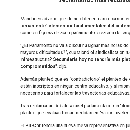
reclamando más recursos
Mandacen advirtió que de no obtener más recursos en
seriamente
"
elementos fundamentales del sistem
como en figuras de acompañamiento, creación de cargo
"¿El Parlamento no va a discutir asignar más horas de
mayores dificultades?”, cuestionó el sindicalista en 
infraestructura?
Secundaria hoy no tendría más plata
comprometidos
", dijo.
Además planteó que es "contradictorio" el planteo d
están inscriptos en ningún centro educativo, y al mis
necesarios para fortalecer las trayectorias educativas
Tras reclamar un debate a nivel parlamentario sin "
dis
planteó que evalúan tomar medidas en “varios niveles”
El
Pit-Cnt
tendrá una nueva mesa representativa en juli