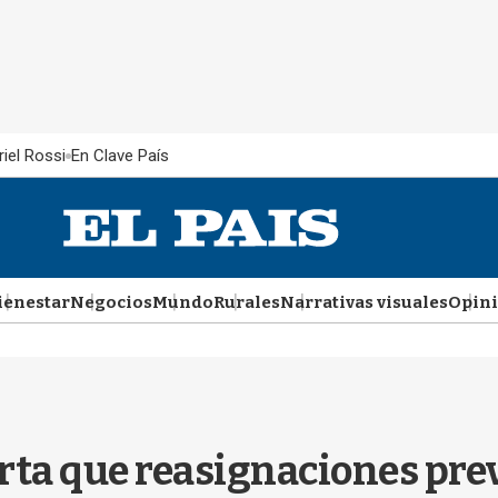
iel Rossi
En Clave País
ienestar
Negocios
Mundo
Rurales
Narrativas visuales
Opin
rta que reasignaciones pre