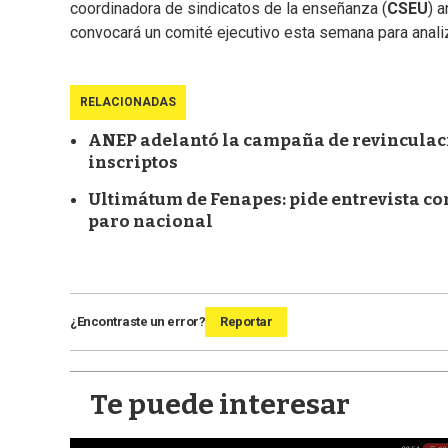
coordinadora de sindicatos de la enseñanza (
CSEU
) 
convocará un comité ejecutivo esta semana para anal
RELACIONADAS
ANEP adelantó la campaña de revinculació
inscriptos
Ultimátum de Fenapes: pide entrevista con
paro nacional
¿Encontraste un error?
Reportar
Te puede interesar