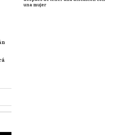
una mujer
án
rá