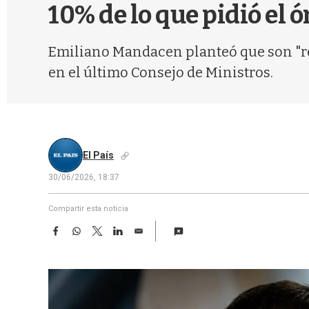
10% de lo que pidió el 
Emiliano Mandacen planteó que son "re
en el último Consejo de Ministros.
El País
30/06/2026, 18:37
Compartir esta noticia
F
W
T
L
E
a
h
w
i
m
c
a
i
n
a
e
t
t
k
i
b
s
t
e
l
o
A
e
d