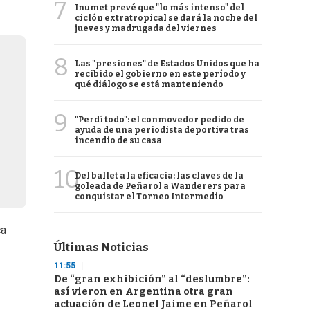
7
Inumet prevé que "lo más intenso" del
ciclón extratropical se dará la noche del
jueves y madrugada del viernes
8
Las "presiones" de Estados Unidos que ha
recibido el gobierno en este período y
qué diálogo se está manteniendo
9
"Perdí todo": el conmovedor pedido de
ayuda de una periodista deportiva tras
incendio de su casa
10
Del ballet a la eficacia: las claves de la
goleada de Peñarol a Wanderers para
conquistar el Torneo Intermedio
ca
Últimas Noticias
11:55
De “gran exhibición” al “deslumbre”:
así vieron en Argentina otra gran
actuación de Leonel Jaime en Peñarol