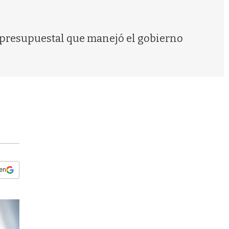
s
q
u
e
 presupuestal que manejó el gobierno
d
a
 en