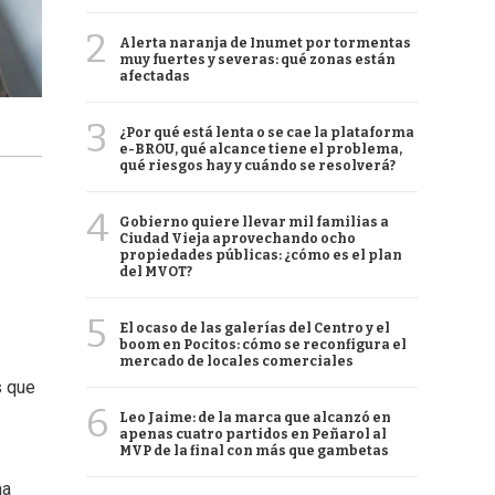
2
Alerta naranja de Inumet por tormentas
muy fuertes y severas: qué zonas están
afectadas
3
¿Por qué está lenta o se cae la plataforma
e-BROU, qué alcance tiene el problema,
qué riesgos hay y cuándo se resolverá?
4
Gobierno quiere llevar mil familias a
Ciudad Vieja aprovechando ocho
propiedades públicas: ¿cómo es el plan
del MVOT?
5
El ocaso de las galerías del Centro y el
boom en Pocitos: cómo se reconfigura el
mercado de locales comerciales
s que
6
Leo Jaime: de la marca que alcanzó en
apenas cuatro partidos en Peñarol al
MVP de la final con más que gambetas
ma