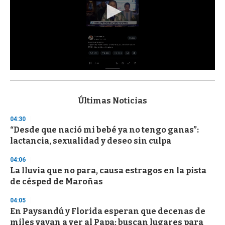
0
s
e
c
Últimas Noticias
o
n
04:30
d
“Desde que nació mi bebé ya no tengo ganas”:
s
o
lactancia, sexualidad y deseo sin culpa
f
3
04:06
3
s
La lluvia que no para, causa estragos en la pista
e
de césped de Maroñas
c
o
04:05
n
d
En Paysandú y Florida esperan que decenas de
s
miles vayan a ver al Papa; buscan lugares para