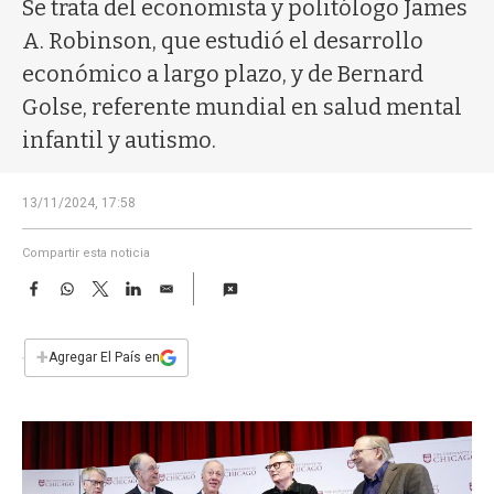
a
Se trata del economista y politólogo James
A. Robinson, que estudió el desarrollo
económico a largo plazo, y de Bernard
Golse, referente mundial en salud mental
infantil y autismo.
13/11/2024, 17:58
Compartir esta noticia
F
W
T
L
E
a
h
w
i
m
c
a
i
n
a
e
t
t
k
i
+
Agregar El País en
b
s
t
e
l
o
A
e
d
o
p
r
I
k
p
n