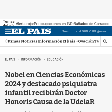
Temas
Alerta roja
Preocupaciones en INR
Bañados de Carrasco
del día:
Suscribite al 50% OFF
Ingresar
M
e
Últimas Noticias
Información
El País +
Ovación
TV Show
n
M
u
o
s
t
EL PAÍS
INFORMACIÓN
EDUCACIÓN
r
a
Nobel en Ciencias Económicas
r
b
2024 y destacado psiquiatra
�
s
infantil recibirán Doctor
q
u
Honoris Causa de la UdelaR
e
d