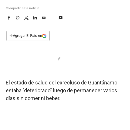
a
Compartir esta noticia
F
W
T
L
E
a
h
w
i
m
c
a
i
n
a
e
t
t
k
i
+
Agregar El País en
b
s
t
e
l
o
A
e
d
o
p
r
I
k
p
n
El estado de salud del exrecluso de Guantánamo
estaba "deteriorado" luego de permanecer varios
días sin comer ni beber.