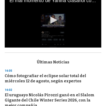
El mal momento de Yanina Gasañol con un hincha argentino en "Subrayado"
0
s
e
c
Últimas Noticias
o
n
16:05
d
Cómo fotografiar el eclipse solar total del
s
o
miércoles 12 de agosto, según expertos
f
3
16:02
3
s
El uruguayo Nicolás Pirozzi ganó en el Slalom
e
Gigante del Chile Winter Series 2026, con la
c
mejor compañía
o