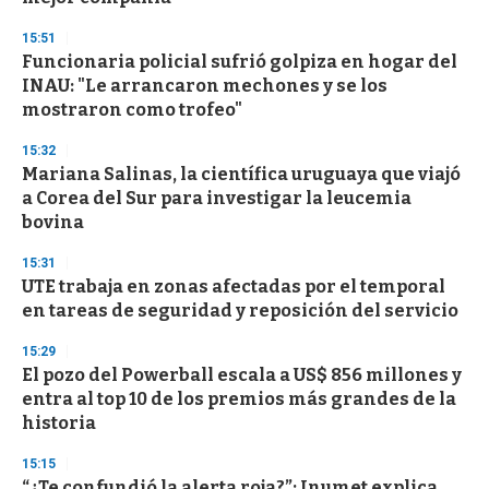
n
d
15:51
s
Funcionaria policial sufrió golpiza en hogar del
INAU: "Le arrancaron mechones y se los
mostraron como trofeo"
15:32
Mariana Salinas, la científica uruguaya que viajó
a Corea del Sur para investigar la leucemia
bovina
15:31
UTE trabaja en zonas afectadas por el temporal
en tareas de seguridad y reposición del servicio
15:29
El pozo del Powerball escala a US$ 856 millones y
entra al top 10 de los premios más grandes de la
historia
15:15
“¿Te confundió la alerta roja?”: Inumet explica