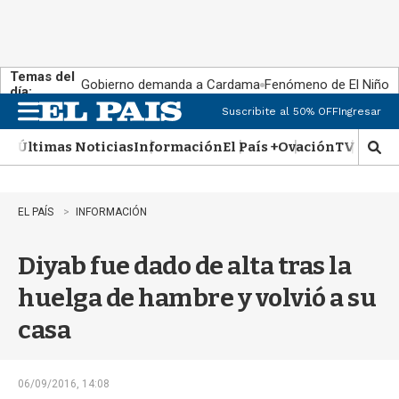
Temas del
Gobierno demanda a Cardama
Fenómeno de El Niño
día:
Suscribite al 50% OFF
Ingresar
M
e
Últimas Noticias
Información
El País +
Ovación
TV Show
n
M
u
o
s
t
EL PAÍS
INFORMACIÓN
r
a
Diyab fue dado de alta tras la
r
b
huelga de hambre y volvió a su
�
s
casa
q
u
e
d
06/09/2016, 14:08