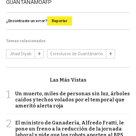
GUANTÁNAMO
AFP
¿Encontraste un error?
Reportar
Temas relacionados
Jihad Diyab
Exreclusos de Guantánamo
Las Más Vistas
1
Un muerto, miles de personas sin luz, árboles
caídos y techos volados por el temporal que
ameritó alerta roja
2
El ministro de Ganadería, Alfredo Fratti, le
pone un freno a la reducción de la jornada
laboral y pide que los robots aporten al BPS