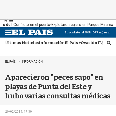
Tema
s del
Conflicto en el puerto
Explotaron cajero en Parque Miramar
día:
Suscribite al 50% OFF
Ingresar
M
e
Últimas Noticias
Información
El País +
Ovación
TV Show
n
M
u
o
s
t
EL PAÍS
INFORMACIÓN
r
a
Aparecieron "peces sapo" en
r
b
playas de Punta del Este y
�
s
hubo varias consultas médicas
q
u
e
d
20/02/2019, 17:30