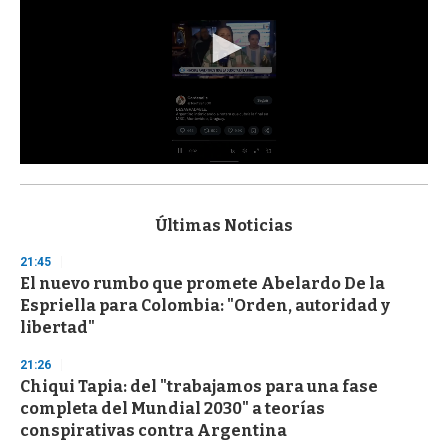
0
s
e
c
Últimas Noticias
o
n
21:45
d
El nuevo rumbo que promete Abelardo De la
s
o
Espriella para Colombia: "Orden, autoridad y
f
libertad"
3
3
s
21:26
e
Chiqui Tapia: del "trabajamos para una fase
c
completa del Mundial 2030" a teorías
o
n
conspirativas contra Argentina
d