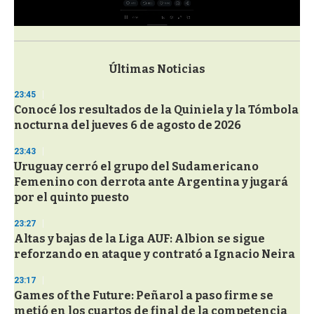
0
s
e
c
Últimas Noticias
o
n
23:45
d
Conocé los resultados de la Quiniela y la Tómbola
s
o
nocturna del jueves 6 de agosto de 2026
f
3
23:43
3
s
Uruguay cerró el grupo del Sudamericano
e
Femenino con derrota ante Argentina y jugará
c
por el quinto puesto
o
n
d
23:27
s
Altas y bajas de la Liga AUF: Albion se sigue
reforzando en ataque y contrató a Ignacio Neira
23:17
Games of the Future: Peñarol a paso firme se
metió en los cuartos de final de la competencia