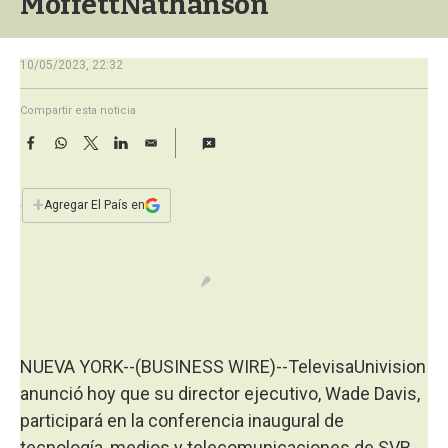
MoffettNathanson
a
10/05/2023, 22:32
Compartir esta noticia
F
W
T
L
E
a
h
w
i
m
c
a
i
n
a
e
t
t
k
i
+
Agregar El País en
b
s
t
e
l
o
A
e
d
o
p
r
I
k
p
n
NUEVA YORK--(BUSINESS WIRE)--TelevisaUnivision
anunció hoy que su director ejecutivo, Wade Davis,
participará en la conferencia inaugural de
tecnología, medios y telecomunicaciones de SVB