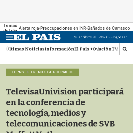
Temas
Alerta roja
Preocupaciones en INR
Bañados de Carrasco
del día:
Suscribite al 50% OFF
Ingresar
M
e
Últimas Noticias
Información
El País +
Ovación
TV Show
n
M
u
o
s
t
EL PAÍS
ENLACES PATROCINADOS
r
a
r
TelevisaUnivision participará
b
�
en la conferencia de
s
q
tecnología, medios y
u
telecomunicaciones de SVB
e
d