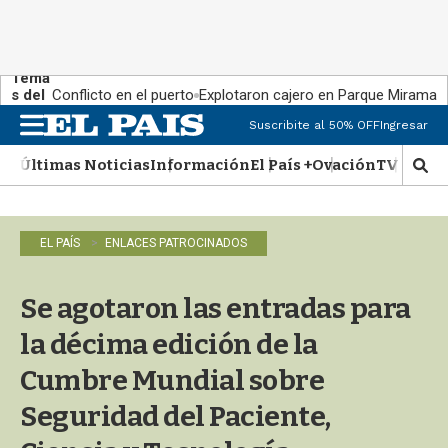
Tema
s del
Conflicto en el puerto
Explotaron cajero en Parque Miramar
día:
Suscribite al 50% OFF
Ingresar
M
e
Últimas Noticias
Información
El País +
Ovación
TV Show
n
M
u
o
s
t
EL PAÍS
ENLACES PATROCINADOS
r
a
r
Se agotaron las entradas para
b
�
la décima edición de la
s
q
Cumbre Mundial sobre
u
Seguridad del Paciente,
e
d