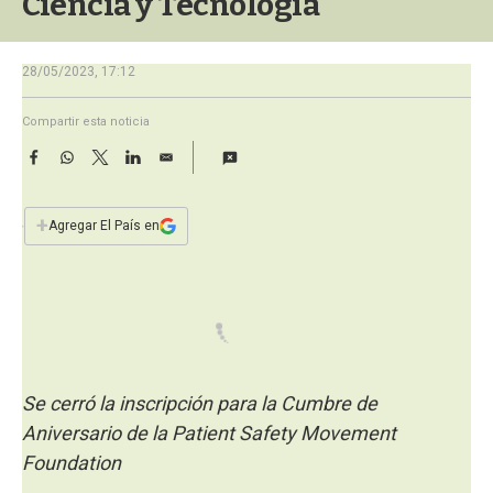
Ciencia y Tecnología
a
28/05/2023, 17:12
Compartir esta noticia
F
W
T
L
E
a
h
w
i
m
c
a
i
n
a
e
t
t
k
i
+
Agregar El País en
b
s
t
e
l
o
A
e
d
o
p
r
I
k
p
n
Se cerró la inscripción para la Cumbre de
Aniversario de la Patient Safety Movement
Foundation