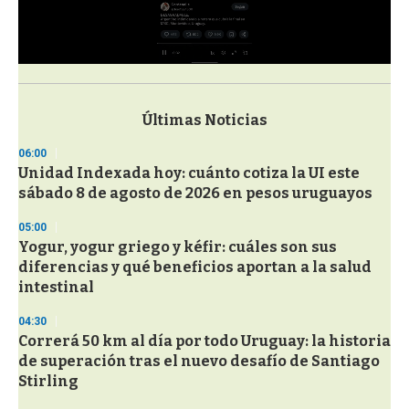
0
s
e
c
Últimas Noticias
o
n
06:00
d
Unidad Indexada hoy: cuánto cotiza la UI este
s
o
sábado 8 de agosto de 2026 en pesos uruguayos
f
3
05:00
3
s
Yogur, yogur griego y kéfir: cuáles son sus
e
diferencias y qué beneficios aportan a la salud
c
intestinal
o
n
d
04:30
s
Correrá 50 km al día por todo Uruguay: la historia
de superación tras el nuevo desafío de Santiago
Stirling