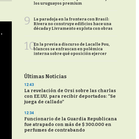
los uruguayos premium
9
La paradoja en la frontera con Brasil:
Rivera no construye edificios hace una
década y Livramento explota con obras
cha argentino en "Subrayado"
10
En la previa a discurso de Lacalle Pou,
blancos se enfrascan en polémica
interna sobre qué oposición ejercer
Últimas Noticias
12:43
La revelación de Orsi sobre las charlas
con EE.UU. para recibir deportados: “Se
juega de callado”
12:34
Funcionario de la Guardia Republicana
fue atrapado con más de $ 300.000 en
perfumes de contrabando