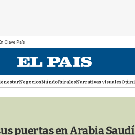
En Clave País
ienestar
Negocios
Mundo
Rurales
Narrativas visuales
Opin
us puertas en Arabia Saudí