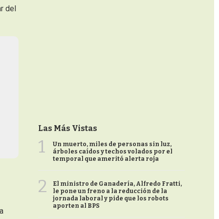
r del
Las Más Vistas
1
Un muerto, miles de personas sin luz,
árboles caídos y techos volados por el
temporal que ameritó alerta roja
2
El ministro de Ganadería, Alfredo Fratti,
le pone un freno a la reducción de la
jornada laboral y pide que los robots
aporten al BPS
ha