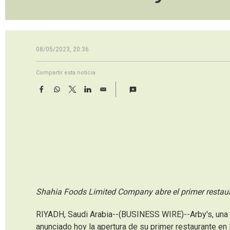
08/05/2023, 20:36
Compartir esta noticia
F
W
T
L
E
a
h
w
i
m
c
a
i
n
a
e
t
t
k
i
b
s
t
e
l
o
A
e
d
o
p
r
I
k
p
n
Shahia Foods Limited Company abre el primer restaur
RIYADH, Saudi Arabia--(BUSINESS WIRE)--Arby's, una 
anunciado hoy la apertura de su primer restaurante en