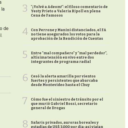
a
3
"¡Volvé a Adeom!": el filoso comentario de
 la
Yesty Prieto a Valeria Ripoll en plena
Cena de Famosos
4
io de
Con Perrone y Manini distanciados, el FA
no tiene asegurados los votos para la
l.
aprobación de la Rendición de Cuentas
5
Entre "mal compañero" y "mal perdedor",
altísima tensión en vivo entre dos
integrantes de programa radial
6
Cesó la alerta amarilla por vientos
fuertes y persistentes que abarcaba
desde Montevideo hasta el Chuy
7
Cómo fue el siniestro de tránsito por el
que murió Gabriel Rossi, secretario
general de Drogas
8
Safaris privados, auroras boreales y
estadías de US$ 3.000 por día: así viajan