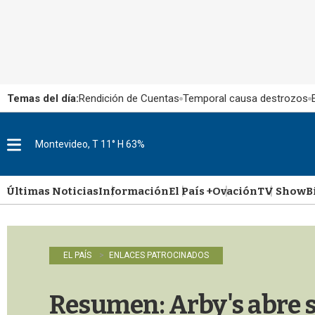
Temas del día:
Rendición de Cuentas
Temporal causa destrozos
Montevideo, T 11° H 63%
M
e
n
u
Últimas Noticias
Información
El País +
Ovación
TV Show
B
EL PAÍS
ENLACES PATROCINADOS
Resumen: Arby's abre s