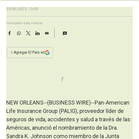
a
23/05/2023, 13:00
Compartir esta noticia
F
W
T
L
E
a
h
w
i
m
c
a
i
n
a
e
t
t
k
i
+
Agregar El País en
b
s
t
e
l
o
A
e
d
o
p
r
I
k
p
n
NEW ORLEANS--(BUSINESS WIRE)--Pan-American
Life Insurance Group (PALIG), proveedor líder de
seguros de vida, accidentes y salud a través de las
Américas, anunció el nombramiento de la Dra.
Sandra K. Johnson como miembro de la Junta