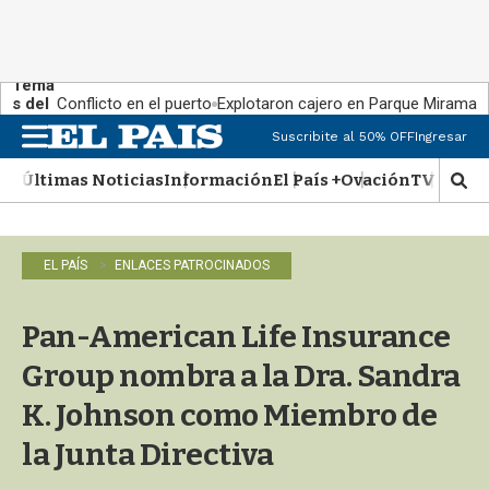
Tema
s del
Conflicto en el puerto
Explotaron cajero en Parque Miramar
día:
Suscribite al 50% OFF
Ingresar
M
e
Últimas Noticias
Información
El País +
Ovación
TV Show
n
M
u
o
s
t
EL PAÍS
ENLACES PATROCINADOS
r
a
r
Pan-American Life Insurance
b
�
Group nombra a la Dra. Sandra
s
q
K. Johnson como Miembro de
u
la Junta Directiva
e
d