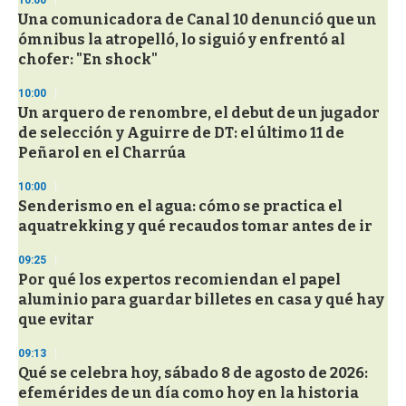
10:00
3
s
Una comunicadora de Canal 10 denunció que un
e
ómnibus la atropelló, lo siguió y enfrentó al
c
chofer: "En shock"
o
n
d
10:00
s
Un arquero de renombre, el debut de un jugador
de selección y Aguirre de DT: el último 11 de
Peñarol en el Charrúa
10:00
Senderismo en el agua: cómo se practica el
aquatrekking y qué recaudos tomar antes de ir
09:25
Por qué los expertos recomiendan el papel
aluminio para guardar billetes en casa y qué hay
que evitar
09:13
Qué se celebra hoy, sábado 8 de agosto de 2026:
efemérides de un día como hoy en la historia