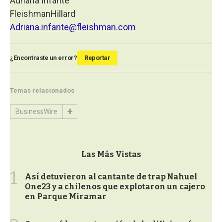
Adriana Infante
FleishmanHillard
Adriana.infante@fleishman.com
¿Encontraste un error?
Reportar
Temas relacionados
BusinessWire
Las Más Vistas
1
Así detuvieron al cantante de trap Nahuel
One23 y a chilenos que explotaron un cajero
en Parque Miramar