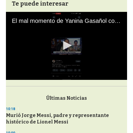
Te puede interesar
El mal momento de Yanina Gasañol con un hincha argentino en "Subrayado"
0
s
e
c
Últimas Noticias
o
n
10:18
d
Murió Jorge Messi, padre y representante
s
o
histórico de Lionel Messi
f
3