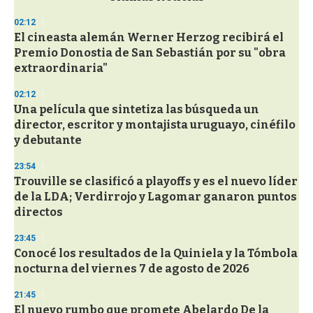
o
n
02:12
d
El cineasta alemán Werner Herzog recibirá el
s
o
Premio Donostia de San Sebastián por su "obra
f
extraordinaria"
3
3
s
02:12
e
Una película que sintetiza las búsqueda un
c
director, escritor y montajista uruguayo, cinéfilo
o
n
y debutante
d
s
23:54
Trouville se clasificó a playoffs y es el nuevo líder
de la LDA; Verdirrojo y Lagomar ganaron puntos
directos
23:45
Conocé los resultados de la Quiniela y la Tómbola
nocturna del viernes 7 de agosto de 2026
21:45
El nuevo rumbo que promete Abelardo De la