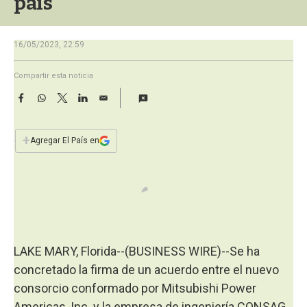
país
a
16/05/2023, 22:59
Compartir esta noticia
F
W
T
L
E
a
h
w
i
m
c
a
i
n
a
e
t
t
k
i
+
Agregar El País en
b
s
t
e
l
o
A
e
d
o
p
r
I
k
p
n
LAKE MARY, Florida--(BUSINESS WIRE)--Se ha
concretado la firma de un acuerdo entre el nuevo
consorcio conformado por Mitsubishi Power
Americas, Inc. y la empresa de ingeniería CONSAG