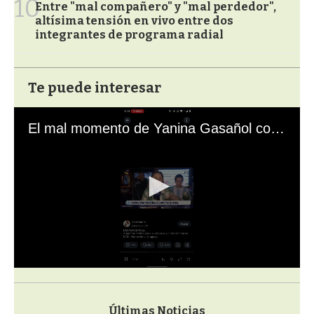
10
Entre "mal compañero" y "mal perdedor",
altísima tensión en vivo entre dos
integrantes de programa radial
Te puede interesar
El mal momento de Yanina Gasañol con un hincha argentino en "Subrayado"
0
s
e
c
Últimas Noticias