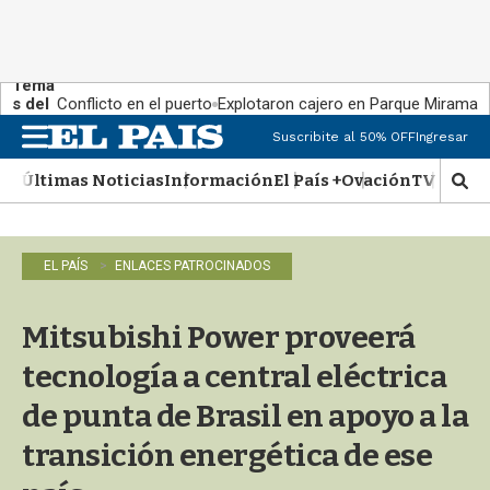
Tema
s del
Conflicto en el puerto
Explotaron cajero en Parque Miramar
día:
Suscribite al 50% OFF
Ingresar
M
e
Últimas Noticias
Información
El País +
Ovación
TV Show
n
M
u
o
s
t
EL PAÍS
ENLACES PATROCINADOS
r
a
r
Mitsubishi Power proveerá
b
�
tecnología a central eléctrica
s
q
de punta de Brasil en apoyo a la
u
transición energética de ese
e
d