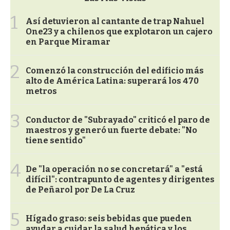
1
Así detuvieron al cantante de trap Nahuel
One23 y a chilenos que explotaron un cajero
en Parque Miramar
2
Comenzó la construcción del edificio más
alto de América Latina: superará los 470
metros
3
Conductor de "Subrayado" criticó el paro de
maestros y generó un fuerte debate: "No
tiene sentido"
4
De "la operación no se concretará" a "está
difícil": contrapunto de agentes y dirigentes
de Peñarol por De La Cruz
5
Hígado graso: seis bebidas que pueden
ayudar a cuidar la salud hepática y los