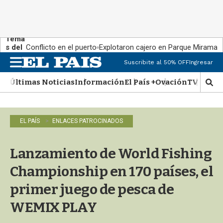
Tema
s del
Conflicto en el puerto
Explotaron cajero en Parque Miramar
día:
Suscribite al 50% OFF
Ingresar
M
e
Últimas Noticias
Información
El País +
Ovación
TV Show
n
M
u
o
s
t
EL PAÍS
ENLACES PATROCINADOS
r
a
r
Lanzamiento de World Fishing
b
�
Championship en 170 países, el
s
q
primer juego de pesca de
u
WEMIX PLAY
e
d