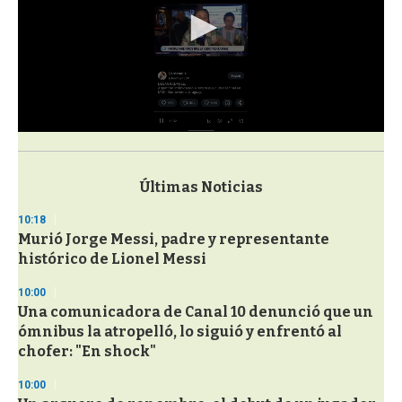
0
s
e
c
Últimas Noticias
o
n
10:18
d
Murió Jorge Messi, padre y representante
s
o
histórico de Lionel Messi
f
3
10:00
3
s
Una comunicadora de Canal 10 denunció que un
e
ómnibus la atropelló, lo siguió y enfrentó al
c
chofer: "En shock"
o
n
d
10:00
s