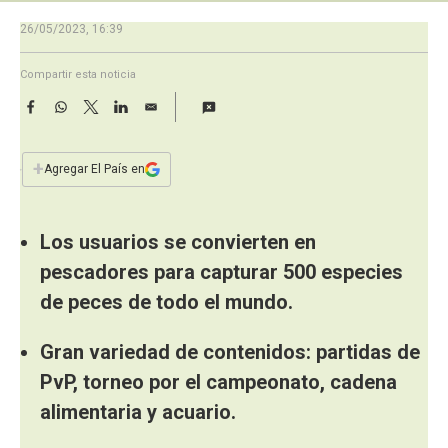
a
26/05/2023, 16:39
Compartir esta noticia
F
W
T
L
E
a
h
w
i
m
c
a
i
n
a
e
t
t
k
i
+
Agregar El País en
b
s
t
e
l
o
A
e
d
o
p
r
I
k
Los usuarios se convierten en
p
n
pescadores para capturar 500 especies
de peces de todo el mundo.
Gran variedad de contenidos: partidas de
PvP, torneo por el campeonato, cadena
alimentaria y acuario.