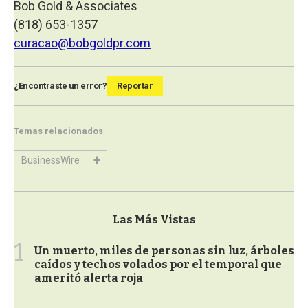
Bob Gold & Associates
(818) 653-1357
curacao@bobgoldpr.com
¿Encontraste un error?
Reportar
Temas relacionados
BusinessWire
Las Más Vistas
1
Un muerto, miles de personas sin luz, árboles
caídos y techos volados por el temporal que
ameritó alerta roja