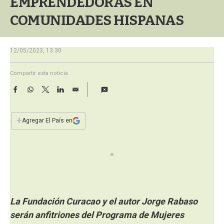
EMPRENDEDORAS EN
a
COMUNIDADES HISPANAS
12/05/2023, 13:30
Compartir esta noticia
F
W
T
L
E
a
h
w
i
m
c
a
i
n
a
e
t
t
k
i
+
Agregar El País en
b
s
t
e
l
o
A
e
d
o
p
r
I
k
p
n
La Fundación Curacao y el autor Jorge Rabaso
serán anfitriones del Programa de Mujeres