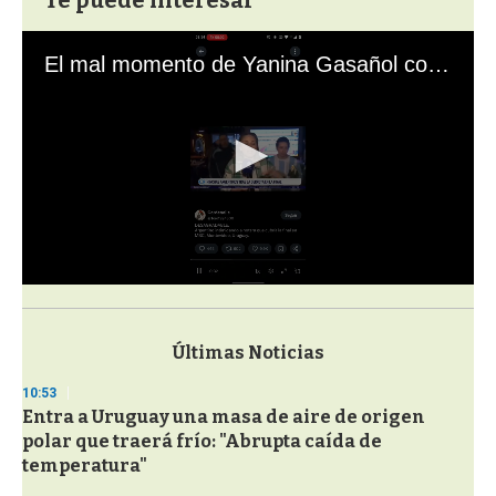
El mal momento de Yanina Gasañol con un hincha argentino en "Subrayado"
0
s
e
c
Últimas Noticias
o
n
10:53
d
Entra a Uruguay una masa de aire de origen
s
o
polar que traerá frío: "Abrupta caída de
f
temperatura"
3
3