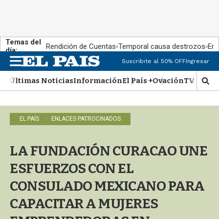
Temas del
Rendición de Cuentas
Temporal causa destrozos
En 
día:
Suscribite al 50% OFF
Ingresar
M
e
Últimas Noticias
Información
El País +
Ovación
TV Show
n
M
u
o
s
t
EL PAÍS
ENLACES PATROCINADOS
r
a
r
LA FUNDACIÓN CURACAO UNE
b
�
ESFUERZOS CON EL
s
q
CONSULADO MEXICANO PARA
u
CAPACITAR A MUJERES
e
d