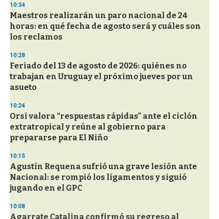
s
10:34
e
Maestros realizarán un paro nacional de 24
c
horas: en qué fecha de agosto será y cuáles son
o
n
los reclamos
d
s
10:28
Feriado del 13 de agosto de 2026: quiénes no
trabajan en Uruguay el próximo jueves por un
asueto
10:24
Orsi valora “respuestas rápidas” ante el ciclón
extratropical y reúne al gobierno para
prepararse para El Niño
10:15
Agustín Requena sufrió una grave lesión ante
Nacional: se rompió los ligamentos y siguió
jugando en el GPC
10:08
Agarrate Catalina confirmó su regreso al