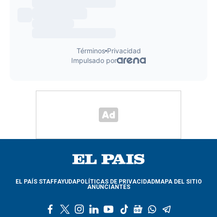
EL PAÍS STAFF
AYUDA
POLÍTICAS DE PRIVACIDAD
MAPA DEL SITIO
ANUNCIANTES
f
t
i
l
y
t
g
w
t