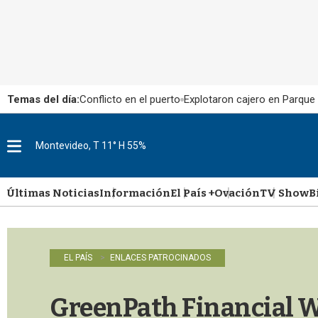
Temas del día:
Conflicto en el puerto
Explotaron cajero en Parque
Montevideo, T 11° H 55%
M
e
n
u
Últimas Noticias
Información
El País +
Ovación
TV Show
B
EL PAÍS
ENLACES PATROCINADOS
GreenPath Financial We