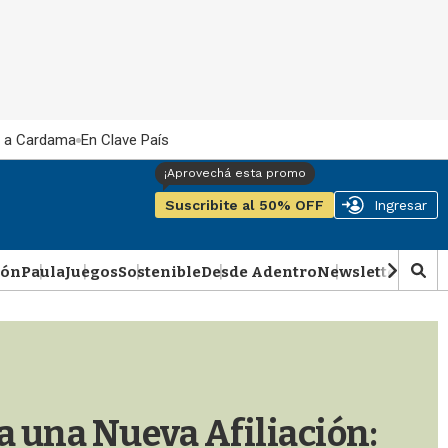
 a Cardama
En Clave País
Suscribite al 50% OFF
Ingresar
ión
Paula
Juegos
Sostenible
Desde Adentro
Newsletter
Podca
M
o
s
t
r
a
r
b
a una Nueva Afiliación:
�