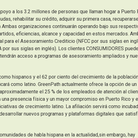
yo a los 3.2 millones de personas que llaman hogar a Puerto 
das, rehabilitar su crédito, adquirir su primera casa, recuperars
bien Ambas organizaciones continuarán operando bajo sus respecti
partidos, eficiencias, alcance y capacidad en estos mercados. A
 para el Asesoramiento Crediticio (NFCC por sus siglas en ingl
OA por sus siglas en inglés). Los clientes CONSUMIDORES pued
n tendrán acceso a programas de asesoramiento ampliados y nu
 como hispanos y el 62 por ciento del crecimiento de la població
icará como latino. GreenPath actualmente ofrece la opción de un
 aproximadamente el 25 % de los empleados de atención al clien
n una presencia física y un mayor compromiso en Puerto Rico y e
iciativas de crecimiento latino. La afiliación servirá como incuba
desarrollar nuevos programas y plataformas digitales que satis
omunidades de habla hispana en la actualidad,sin embargo, hay