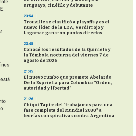
ente
uruguayo, cinéfilo y debutante
E.
23:54
Trouville se clasificó a playoffs y es el
nuevo líder de la LDA; Verdirrojo y
e
Lagomar ganaron puntos directos
23:45
Conocé los resultados de la Quiniela y
la Tómbola nocturna del viernes 7 de
agosto de 2026
fines
21:45
El nuevo rumbo que promete Abelardo
 está
De la Espriella para Colombia: "Orden,
autoridad y libertad"
21:26
nto
Chiqui Tapia: del "trabajamos para una
o
fase completa del Mundial 2030" a
teorías conspirativas contra Argentina