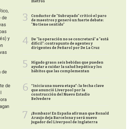
metros
Rico,
3
Conductor de "Subrayado" criticó el paro
e de
de maestros y generó un fuerte debate:
vas
"No tiene sentido"
mbas
4
és) y
De "la operación no se concretará" a "está
difícil": contrapunto de agentes y
en
dirigentes de Peñarol por De La Cruz
evas
5
Hígado graso: seis bebidas que pueden
ayudar a cuidar la salud hepática y los
hábitos que las complementan
n de
6
te de
“Inicia una nueva etapa”: la fecha clave
que anunció Liverpool por la
l
construcción del Nuevo Estadio
Belvedere
dora
fagan
7
¡Bombazo! En España afirman que Ronald
Araujo deja Barcelona y será nuevo
jugador del Liverpool de Inglaterra