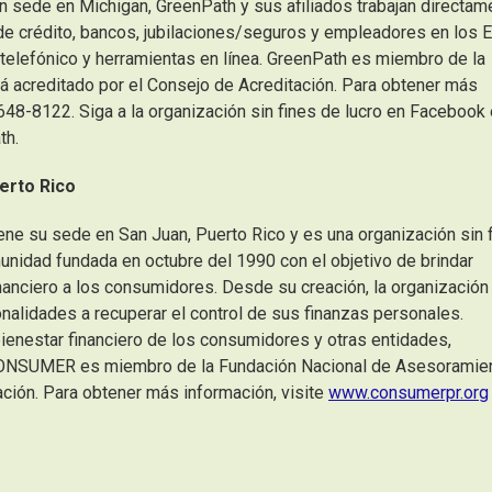
n sede en Michigan, GreenPath y sus afiliados trabajan directam
e crédito, bancos, jubilaciones/seguros y empleadores en los E
elefónico y herramientas en línea. GreenPath es miembro de la
á acreditado por el Consejo de Acreditación. Para obtener más
648-8122. Siga a la organización sin fines de lucro en Facebook 
th.
erto Rico
ene su sede en San Juan, Puerto Rico y es una organización sin 
unidad fundada en octubre del 1990 con el objetivo de brindar
nanciero a los consumidores. Desde su creación, la organización
alidades a recuperar el control de sus finanzas personales.
enestar financiero de los consumidores y otras entidades,
CONSUMER es miembro de la Fundación Nacional de Asesoramie
ación. Para obtener más información, visite
www.consumerpr.org