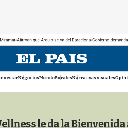
 Miramar
Afirman que Araujo se va del Barcelona
Gobierno demanda
ienestar
Negocios
Mundo
Rurales
Narrativas visuales
Opin
llness le da la Bienvenida 