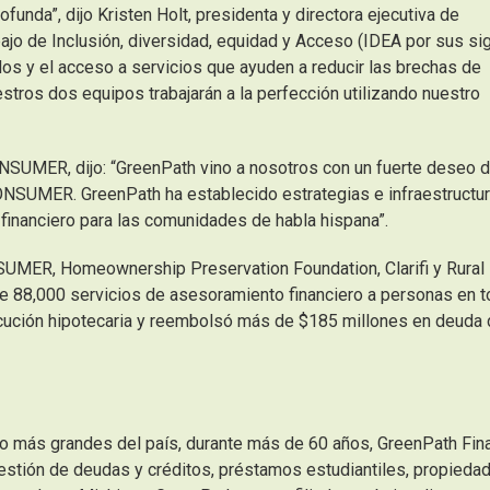
nda”, dijo Kristen Holt, presidenta y directora ejecutiva de
o de Inclusión, diversidad, equidad y Acceso (IDEA por sus si
dos y el acceso a servicios que ayuden a reducir las brechas de
estros dos equipos trabajarán a la perfección utilizando nuestro
ONSUMER, dijo: “GreenPath vino a nosotros con un fuerte deseo 
ONSUMER. GreenPath ha establecido estrategias e infraestructu
 financiero para las comunidades de habla hispana”.
UMER, Homeownership Preservation Foundation, Clarifi y Rural
e 88,000 servicios de asesoramiento financiero a personas en 
jecución hipotecaria y reembolsó más de $185 millones en deuda
o más grandes del país, durante más de 60 años, GreenPath Fina
stión de deudas y créditos, préstamos estudiantiles, propieda