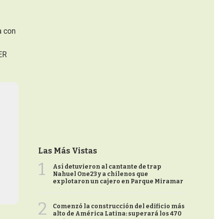
a con
ER
Las Más Vistas
1
Así detuvieron al cantante de trap
Nahuel One23 y a chilenos que
explotaron un cajero en Parque Miramar
2
Comenzó la construcción del edificio más
alto de América Latina: superará los 470