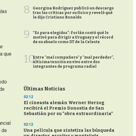
8
Georgina Rodríguez publicó un descargo
glas
tras las críticas por su físico y reveló qué
le dijo Cristiano Ronaldo
9
“Es para elegidos”: Forlán contó qué lo
motivó para dirigir a Uruguay y el récord
de su abuelo como DT de la Celeste
de
ra que
10
Entre "mal compañero" y "mal perdedor",
altísima tensión en vivo entre dos
integrantes de programa radial
todo
Últimas Noticias
 de
02:12
El cineasta alemán Werner Herzog
recibirá el Premio Donostia de San
Sebastián por su "obra extraordinaria"
ncial
02:12
d de
Una película que sintetiza las búsqueda
un director, escritor y montajista