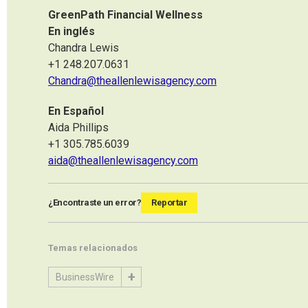
GreenPath Financial Wellness
En inglés
Chandra Lewis
+1 248.207.0631
Chandra@theallenlewisagency.com
En Español
Aida Phillips
+1 305.785.6039
aida@theallenlewisagency.com
¿Encontraste un error?
Reportar
Temas relacionados
BusinessWire