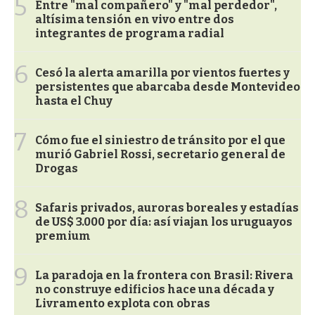
5
Entre "mal compañero" y "mal perdedor",
altísima tensión en vivo entre dos
integrantes de programa radial
6
Cesó la alerta amarilla por vientos fuertes y
persistentes que abarcaba desde Montevideo
hasta el Chuy
7
Cómo fue el siniestro de tránsito por el que
murió Gabriel Rossi, secretario general de
Drogas
8
Safaris privados, auroras boreales y estadías
de US$ 3.000 por día: así viajan los uruguayos
premium
9
La paradoja en la frontera con Brasil: Rivera
no construye edificios hace una década y
Livramento explota con obras