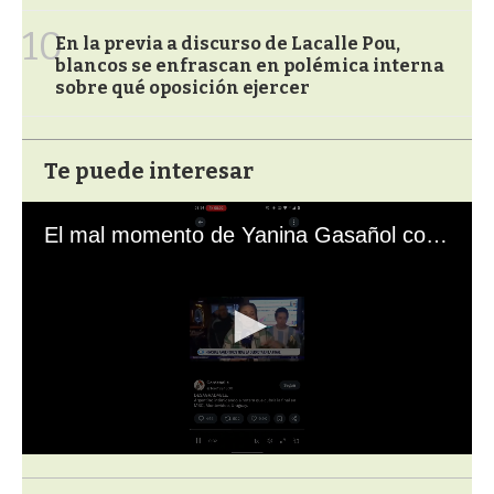
10
En la previa a discurso de Lacalle Pou,
blancos se enfrascan en polémica interna
sobre qué oposición ejercer
Te puede interesar
El mal momento de Yanina Gasañol con un hincha argentino en "Subrayado"
0
s