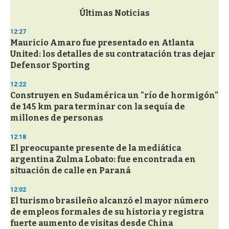
e
c
Últimas Noticias
o
n
12:27
d
Mauricio Amaro fue presentado en Atlanta
s
o
United: los detalles de su contratación tras dejar
f
Defensor Sporting
3
3
s
12:22
e
Construyen en Sudamérica un "río de hormigón"
c
de 145 km para terminar con la sequía de
o
n
millones de personas
d
s
12:18
El preocupante presente de la mediática
argentina Zulma Lobato: fue encontrada en
situación de calle en Paraná
12:02
El turismo brasileño alcanzó el mayor número
de empleos formales de su historia y registra
fuerte aumento de visitas desde China