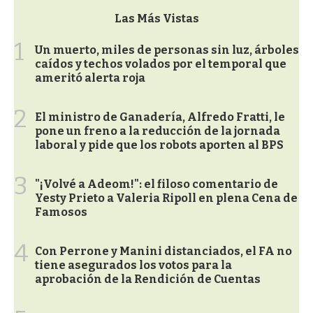
Las Más Vistas
1
Un muerto, miles de personas sin luz, árboles
caídos y techos volados por el temporal que
ameritó alerta roja
2
El ministro de Ganadería, Alfredo Fratti, le
pone un freno a la reducción de la jornada
laboral y pide que los robots aporten al BPS
3
"¡Volvé a Adeom!": el filoso comentario de
Yesty Prieto a Valeria Ripoll en plena Cena de
Famosos
4
Con Perrone y Manini distanciados, el FA no
tiene asegurados los votos para la
aprobación de la Rendición de Cuentas