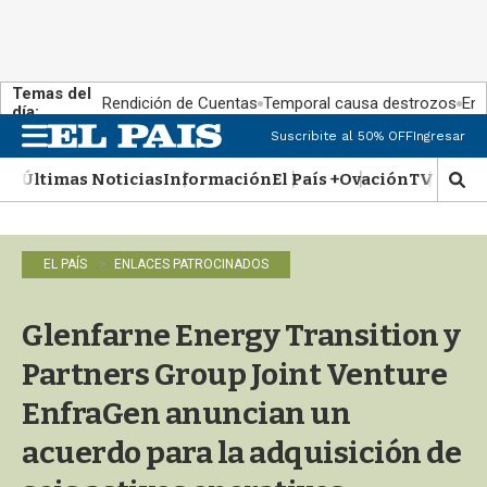
Temas del
Rendición de Cuentas
Temporal causa destrozos
En 
día:
Suscribite al 50% OFF
Ingresar
M
e
Últimas Noticias
Información
El País +
Ovación
TV Show
n
M
u
o
s
t
EL PAÍS
ENLACES PATROCINADOS
r
a
r
Glenfarne Energy Transition y
b
�
Partners Group Joint Venture
s
q
EnfraGen anuncian un
u
acuerdo para la adquisición de
e
d