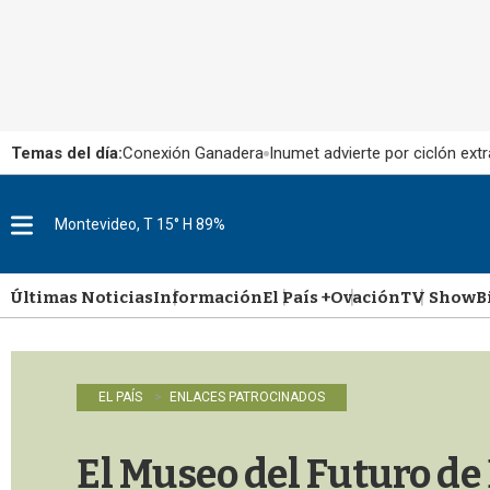
Temas del día:
Conexión Ganadera
Inumet advierte por ciclón extr
Montevideo, T 15° H 89%
M
e
n
u
Últimas Noticias
Información
El País +
Ovación
TV Show
B
EL PAÍS
ENLACES PATROCINADOS
El Museo del Futuro de