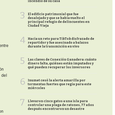
incendio de su casa
3
El edificio patrimonial que fue
desalojado y que se había vuelto el
principal refugio de delincuentes en
Ciudad Vieja
4
Hacía un reto para TikTok disfrazado de
repartidor y fue asesinado a balazos
entre
durante la transmisión en vivo
5
Las claves de Conexión Ganadera: cuánto
dinero falta, quiénes están imputados y
qué pueden recuperar los inversores
ión
 del
6
Inumet cesó la alerta amarilla por
tormentas fuertes que regía para este
miércoles
7
Llevaron cinco gatos a una isla para
controlar una plaga de ratones, 77 años
después encontraron un desastre
on