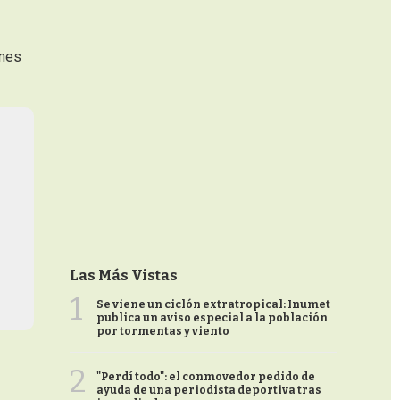
ones
Las Más Vistas
1
Se viene un ciclón extratropical: Inumet
publica un aviso especial a la población
por tormentas y viento
2
"Perdí todo": el conmovedor pedido de
ayuda de una periodista deportiva tras