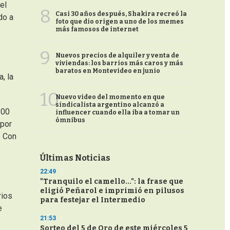
el
8
Casi 30 años después, Shakira recreó la
do a
foto que dio origen a uno de los memes
más famosos de internet
9
Nuevos precios de alquiler y venta de
viviendas: los barrios más caros y más
baratos en Montevideo en junio
, la
10
Nuevo video del momento en que
sindicalista argentino alcanzó a
100
influencer cuando ella iba a tomar un
ómnibus
 por
. Con
Últimas Noticias
22:49
"Tranquilo el camello...": la frase que
eligió Peñarol e imprimió en pilusos
rios
para festejar el Intermedio
e
21:53
Sorteo del 5 de Oro de este miércoles 5