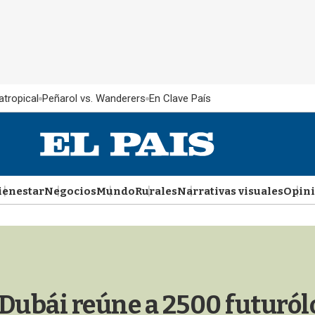
atropical
Peñarol vs. Wanderers
En Clave País
ienestar
Negocios
Mundo
Rurales
Narrativas visuales
Opin
 Dubái reúne a 2500 futuról