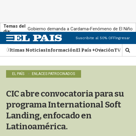
Temas del
Gobierno demanda a Cardama
Fenómeno de El Niño
día:
Suscribite al 50% OFF
Ingresar
M
e
Últimas Noticias
Información
El País +
Ovación
TV Show
n
M
u
o
s
t
EL PAÍS
ENLACES PATROCINADOS
r
a
r
CIC abre convocatoria para su
b
�
programa International Soft
s
q
Landing, enfocado en
u
Latinoamérica.
e
d