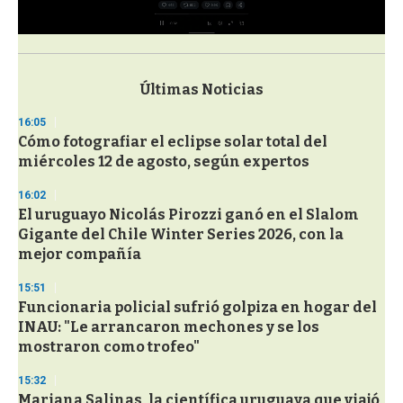
0
s
e
c
Últimas Noticias
o
n
16:05
d
Cómo fotografiar el eclipse solar total del
s
o
miércoles 12 de agosto, según expertos
f
3
16:02
3
s
El uruguayo Nicolás Pirozzi ganó en el Slalom
e
Gigante del Chile Winter Series 2026, con la
c
mejor compañía
o
n
d
15:51
s
Funcionaria policial sufrió golpiza en hogar del
INAU: "Le arrancaron mechones y se los
mostraron como trofeo"
15:32
Mariana Salinas, la científica uruguaya que viajó