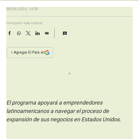
a
08/05/2023, 14:30
Compartir esta noticia
F
W
T
L
E
a
h
w
i
m
c
a
i
n
a
e
t
t
k
i
+
Agregar El País en
b
s
t
e
l
o
A
e
d
o
p
r
I
k
p
n
El programa apoyará a emprendedores
latinoamericanos a navegar el proceso de
expansión de sus negocios en Estados Unidos.