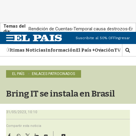
Temas del
Rendición de Cuentas
Temporal causa destrozos
En 
día:
Suscribite al 50% OFF
Ingresar
M
e
Últimas Noticias
Información
El País +
Ovación
TV Show
n
M
u
o
s
t
EL PAÍS
ENLACES PATROCINADOS
r
a
r
Bring IT se instala en Brasil
b
�
s
31/05/2023, 10:10
q
u
e
Compartir esta noticia
d
F
W
T
L
E