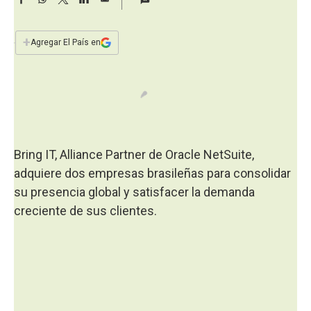
a
a
h
w
i
m
c
a
i
n
a
e
t
t
k
i
+
Agregar El País en
b
s
t
e
l
o
A
e
d
o
p
r
I
k
p
n
Bring IT, Alliance Partner de Oracle NetSuite,
adquiere dos empresas brasileñas para consolidar
su presencia global y satisfacer la demanda
creciente de sus clientes.