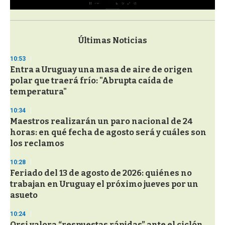
0
s
e
c
Últimas Noticias
o
n
10:53
d
Entra a Uruguay una masa de aire de origen
s
o
polar que traerá frío: "Abrupta caída de
f
temperatura"
3
3
s
10:34
e
Maestros realizarán un paro nacional de 24
c
horas: en qué fecha de agosto será y cuáles son
o
n
los reclamos
d
s
10:28
Feriado del 13 de agosto de 2026: quiénes no
trabajan en Uruguay el próximo jueves por un
asueto
10:24
Orsi valora “respuestas rápidas” ante el ciclón