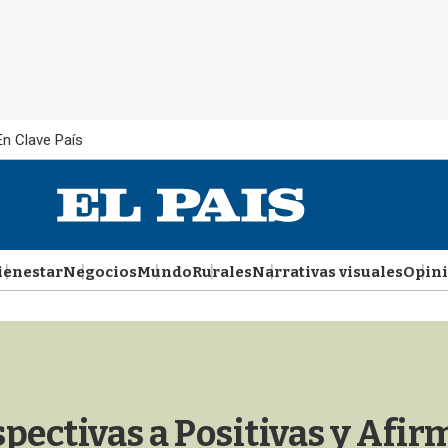
En Clave País
ienestar
Negocios
Mundo
Rurales
Narrativas visuales
Opin
pectivas a Positivas y Afirm