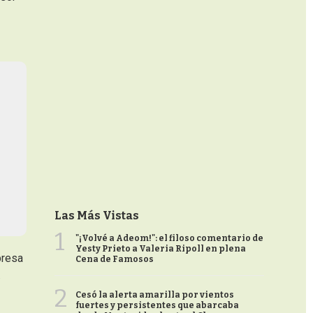
Las Más Vistas
1
"¡Volvé a Adeom!": el filoso comentario de
Yesty Prieto a Valeria Ripoll en plena
presa
Cena de Famosos
.
2
Cesó la alerta amarilla por vientos
fuertes y persistentes que abarcaba