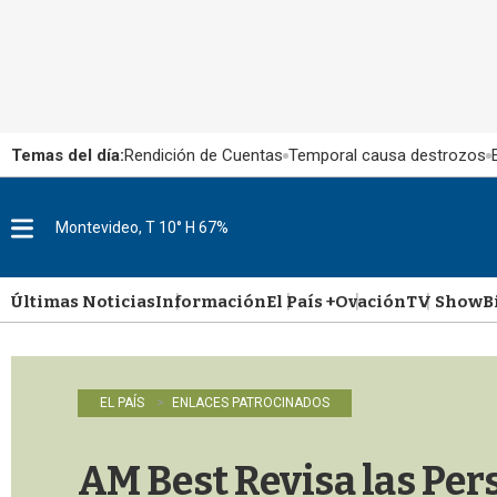
Temas del día:
Rendición de Cuentas
Temporal causa destrozos
Montevideo, T 10° H 67%
M
e
n
u
Últimas Noticias
Información
El País +
Ovación
TV Show
B
EL PAÍS
ENLACES PATROCINADOS
AM Best Revisa las Pers