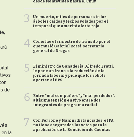
desde Montevideo hasta el Chuy
3
Un muerto, miles de personas sin luz,
árboles caídos y techos volados por el
temporal que ameritó alerta roja
te,
4
Cómo fue el siniestro de tránsito por el
que murió Gabriel Rossi, secretario
uará
general de Drogas
5
El ministro de Ganadería, Alfredo Fratti,
ital
le pone un freno a la reducción de la
tivos
jornada laboral y pide que los robots
aporten al BPS
con
es de
6
Entre "mal compañero" y "mal perdedor",
altísima tensión en vivo entre dos
integrantes de programa radial
7
Con Perrone y Manini distanciados, el FA
avés
no tiene asegurados los votos para la
aprobación de la Rendición de Cuentas
 en la