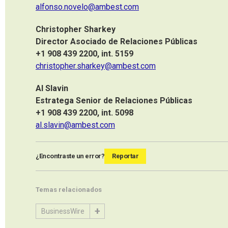
alfonso.novelo@ambest.com
Christopher Sharkey
Director Asociado de Relaciones Públicas
+1 908 439 2200, int. 5159
christopher.sharkey@ambest.com
Al Slavin
Estratega Senior de Relaciones Públicas
+1 908 439 2200, int. 5098
al.slavin@ambest.com
¿Encontraste un error?
Reportar
Temas relacionados
BusinessWire