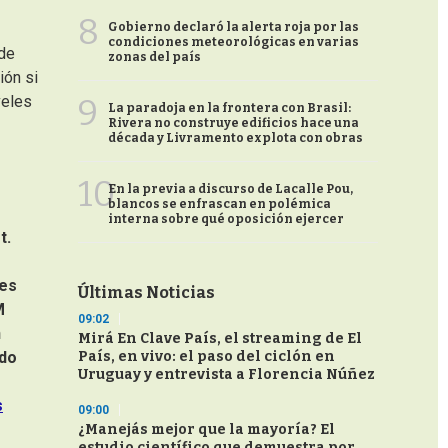
8
Gobierno declaró la alerta roja por las
condiciones meteorológicas en varias
 de
zonas del país
ión si
9
veles
La paradoja en la frontera con Brasil:
Rivera no construye edificios hace una
década y Livramento explota con obras
10
En la previa a discurso de Lacalle Pou,
blancos se enfrascan en polémica
interna sobre qué oposición ejercer
t.
les
Últimas Noticias
M
09:02
n
Mirá En Clave País, el streaming de El
País, en vivo: el paso del ciclón en
ado
Uruguay y entrevista a Florencia Núñez
s
09:00
¿Manejás mejor que la mayoría? El
estudio científico que demuestra por