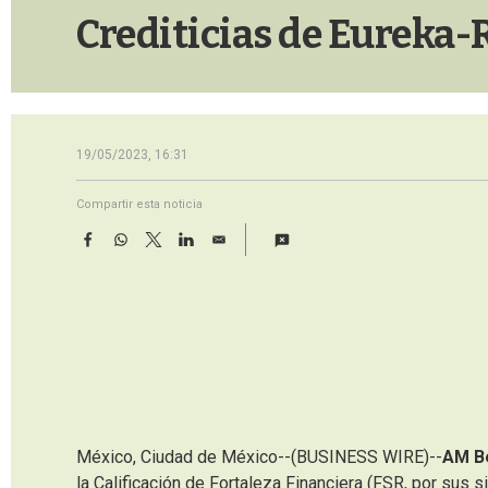
Crediticias de Eureka-
19/05/2023, 16:31
Compartir esta noticia
F
W
T
L
E
a
h
w
i
m
c
a
i
n
a
e
t
t
k
i
b
s
t
e
l
o
A
e
d
o
p
r
I
k
p
n
México, Ciudad de México--(BUSINESS WIRE)--
AM B
la Calificación de Fortaleza Financiera (FSR, por sus s