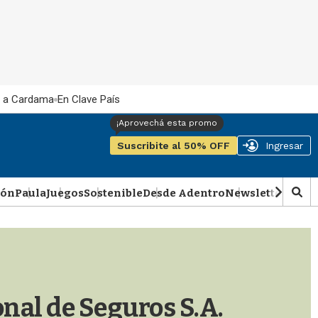
 a Cardama
En Clave País
Suscribite al 50% OFF
Ingresar
ión
Paula
Juegos
Sostenible
Desde Adentro
Newsletter
Podca
M
o
s
t
r
a
r
b
onal de Seguros S.A.
�