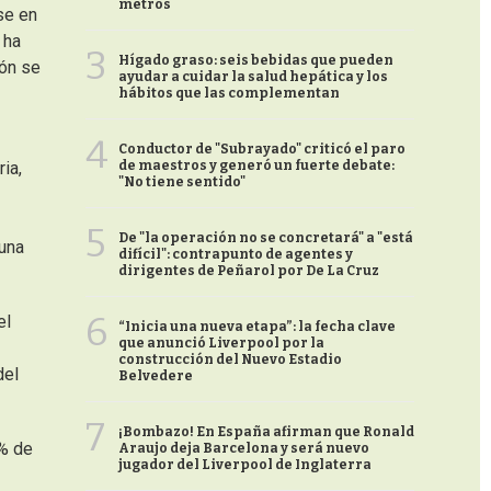
metros
se en
 ha
3
Hígado graso: seis bebidas que pueden
ión se
ayudar a cuidar la salud hepática y los
hábitos que las complementan
4
Conductor de "Subrayado" criticó el paro
de maestros y generó un fuerte debate:
ia,
"No tiene sentido"
5
De "la operación no se concretará" a "está
una
difícil": contrapunto de agentes y
dirigentes de Peñarol por De La Cruz
6
el
“Inicia una nueva etapa”: la fecha clave
que anunció Liverpool por la
construcción del Nuevo Estadio
del
Belvedere
7
¡Bombazo! En España afirman que Ronald
1% de
Araujo deja Barcelona y será nuevo
jugador del Liverpool de Inglaterra