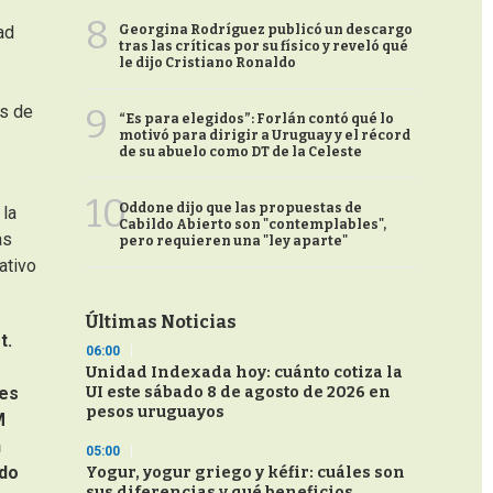
8
Georgina Rodríguez publicó un descargo
ad
tras las críticas por su físico y reveló qué
le dijo Cristiano Ronaldo
9
os de
“Es para elegidos”: Forlán contó qué lo
motivó para dirigir a Uruguay y el récord
de su abuelo como DT de la Celeste
10
Oddone dijo que las propuestas de
 la
Cabildo Abierto son "contemplables",
as
pero requieren una "ley aparte"
ativo
Últimas Noticias
t.
06:00
Unidad Indexada hoy: cuánto cotiza la
UI este sábado 8 de agosto de 2026 en
les
pesos uruguayos
M
n
05:00
ado
Yogur, yogur griego y kéfir: cuáles son
sus diferencias y qué beneficios