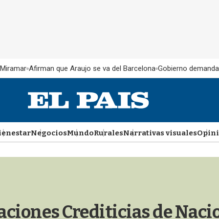
 Miramar
Afirman que Araujo se va del Barcelona
Gobierno demanda
ienestar
Negocios
Mundo
Rurales
Narrativas visuales
Opin
aciones Crediticias de Naci