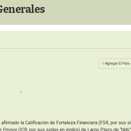
Generales
+
Agregar El País
 afirmado la Calificación de Fortaleza Financiera (FSR, por sus s
 de Emisor (ICR, por sus siglas en inglés) de Largo Plazo de “bbb”