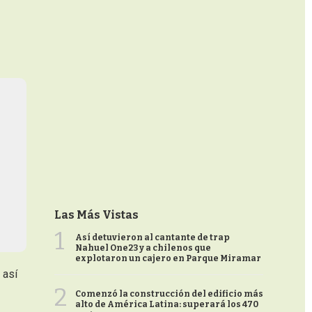
Las Más Vistas
1
Así detuvieron al cantante de trap
Nahuel One23 y a chilenos que
explotaron un cajero en Parque Miramar
 así
2
Comenzó la construcción del edificio más
alto de América Latina: superará los 470