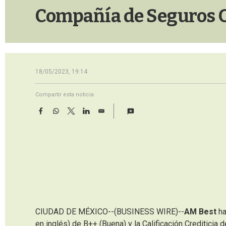
Compañía de Seguros 
18/05/2023, 19:14
Compartir esta noticia
F
W
T
L
E
a
h
w
i
m
c
a
i
n
a
e
t
t
k
i
b
s
t
e
l
o
A
e
d
o
p
r
I
k
p
n
CIUDAD DE MÉXICO--(BUSINESS WIRE)--
AM Best
ha
en inglés) de B++ (Buena) y la Calificación Crediticia