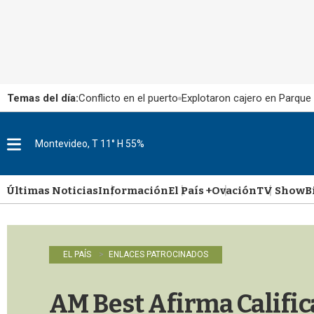
Temas del día:
Conflicto en el puerto
Explotaron cajero en Parque
Montevideo, T 11° H 55%
M
e
n
u
Últimas Noticias
Información
El País +
Ovación
TV Show
B
EL PAÍS
ENLACES PATROCINADOS
AM Best Afirma Calific