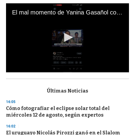
El mal momento de Yanina Gasañol con un hincha argentino en "Subrayado"
0
s
e
c
Últimas Noticias
o
n
16:05
d
Cómo fotografiar el eclipse solar total del
s
o
miércoles 12 de agosto, según expertos
f
3
16:02
3
s
El uruguayo Nicolás Pirozzi ganó en el Slalom