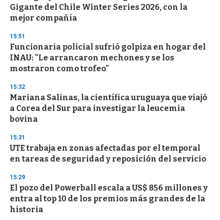
e
Gigante del Chile Winter Series 2026, con la
c
mejor compañía
o
n
d
15:51
s
Funcionaria policial sufrió golpiza en hogar del
INAU: "Le arrancaron mechones y se los
mostraron como trofeo"
15:32
Mariana Salinas, la científica uruguaya que viajó
a Corea del Sur para investigar la leucemia
bovina
15:31
UTE trabaja en zonas afectadas por el temporal
en tareas de seguridad y reposición del servicio
15:29
El pozo del Powerball escala a US$ 856 millones y
entra al top 10 de los premios más grandes de la
historia