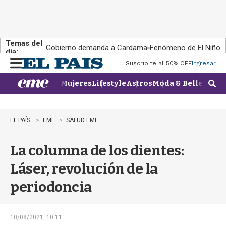
Temas del
Gobierno demanda a Cardama
Fenómeno de El Niño
día:
Suscribite al 50% OFF
Ingresar
M
e
Mujeres
Lifestyle
Astros
Moda & Belleza
Con
n
M
u
o
s
t
EL PAÍS
EME
SALUD EME
r
a
La columna de los dientes:
r
b
Láser, revolución de la
�
s
periodoncia
q
u
e
d
10/08/2021, 10:11