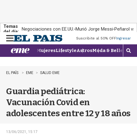
Temas
Negociaciones con EE.UU.
Murió Jorge Messi
Peñarol vs
del día:
Suscribite al 50% OFF
Ingresar
M
e
Mujeres
Lifestyle
Astros
Moda & Belleza
Con
n
M
u
o
s
t
EL PAÍS
EME
SALUD EME
r
a
Guardia pediátrica:
r
b
Vacunación Covid en
�
s
adolescentes entre 12 y 18 años
q
u
e
d
13/06/2021, 15:17