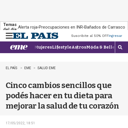
Temas
Alerta roja
Preocupaciones en INR
Bañados de Carrasco
del día:
Suscribite al 50% OFF
Ingresar
M
e
Mujeres
Lifestyle
Astros
Moda & Belleza
Con
n
M
u
o
s
t
EL PAÍS
EME
SALUD EME
r
a
Cinco cambios sencillos que
r
b
podés hacer en tu dieta para
�
s
mejorar la salud de tu corazón
q
u
e
d
17/05/2022, 18:51