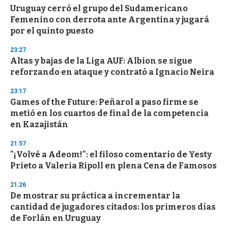
s
Uruguay cerró el grupo del Sudamericano
e
Femenino con derrota ante Argentina y jugará
c
por el quinto puesto
o
n
d
23:27
s
Altas y bajas de la Liga AUF: Albion se sigue
reforzando en ataque y contrató a Ignacio Neira
23:17
Games of the Future: Peñarol a paso firme se
metió en los cuartos de final de la competencia
en Kazajistán
21:57
"¡Volvé a Adeom!": el filoso comentario de Yesty
Prieto a Valeria Ripoll en plena Cena de Famosos
21:26
De mostrar su práctica a incrementar la
cantidad de jugadores citados: los primeros días
de Forlán en Uruguay