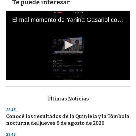
Te puede interesar
El mal momento de Yanina Gasañol con un hincha argentino en "Subrayado"
0
s
e
c
Últimas Noticias
o
n
23:45
d
Conocé los resultados de la Quiniela y la Tómbola
s
o
nocturna del jueves 6 de agosto de 2026
f
3
23:43
3