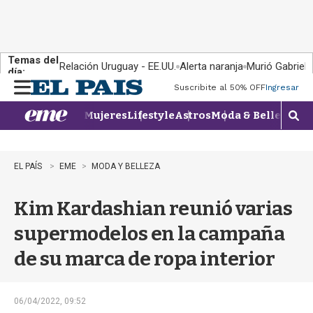
Temas del
Relación Uruguay - EE.UU.
Alerta naranja
Murió Gabriel 
día:
Suscribite al 50% OFF
Ingresar
M
e
Mujeres
Lifestyle
Astros
Moda & Belleza
Con
n
M
u
o
s
t
EL PAÍS
EME
MODA Y BELLEZA
r
a
Kim Kardashian reunió varias
r
b
supermodelos en la campaña
�
s
de su marca de ropa interior
q
u
e
d
06/04/2022, 09:52