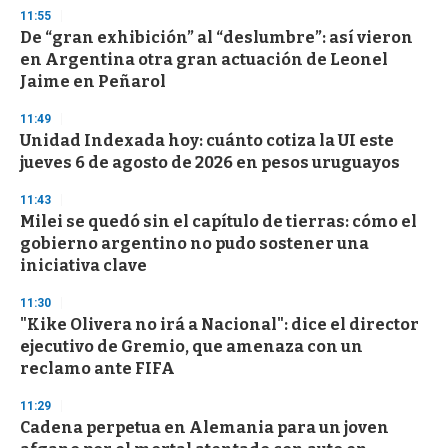
n
11:55
d
De “gran exhibición” al “deslumbre”: así vieron
s
o
en Argentina otra gran actuación de Leonel
f
Jaime en Peñarol
3
3
s
11:49
e
Unidad Indexada hoy: cuánto cotiza la UI este
c
jueves 6 de agosto de 2026 en pesos uruguayos
o
n
d
11:43
s
Milei se quedó sin el capítulo de tierras: cómo el
gobierno argentino no pudo sostener una
iniciativa clave
11:30
"Kike Olivera no irá a Nacional": dice el director
ejecutivo de Gremio, que amenaza con un
reclamo ante FIFA
11:29
Cadena perpetua en Alemania para un joven