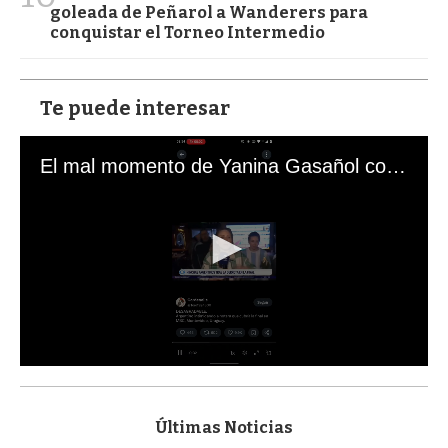
goleada de Peñarol a Wanderers para
conquistar el Torneo Intermedio
Te puede interesar
El mal momento de Yanina Gasañol con un hincha argentino en "Subrayado"
0
s
e
c
Últimas Noticias
o