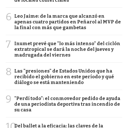
de locales comerciales
6
Leo Jaime: de la marca que alcanzó en
apenas cuatro partidos en Peñarol al MVP de
la final con más que gambetas
7
Inumet prevé que "lo más intenso" del ciclón
extratropical se dará la noche del jueves y
madrugada del viernes
8
Las "presiones" de Estados Unidos que ha
recibido el gobierno en este período y qué
diálogo se está manteniendo
9
"Perdí todo": el conmovedor pedido de ayuda
de una periodista deportiva tras incendio de
su casa
10
Del ballet a la eficacia: las claves de la