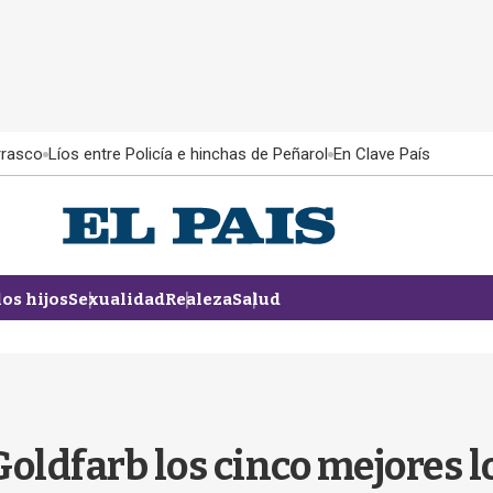
rrasco
Líos entre Policía e hinchas de Peñarol
En Clave País
los hijos
Sexualidad
Realeza
Salud
oldfarb los cinco mejores l