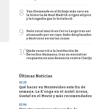
8
Yan Diomande es el fichaje más caro en
la historia de Real Madrid: origen atípico
y la tragedia que lo fortaleció
9
Peón rural murió en Cerro Largo tras ser
alcanzado por un rayo; hubo desplazados
y destrozos en varias zonas
10
Ojeda recurrió a la Institución de
Derechos Humanos, tras no encontrar
respuesta en una denuncia contra Clavijo
Últimas Noticias
02:25
Qué hacer en Montevideo este fin de
semana: La K'onga en el Antel Arena,
Gustaf en el Movie y más recomendados
02:04