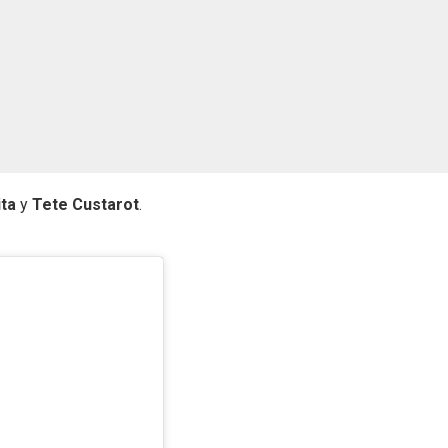
ita
y
Tete Custarot
.