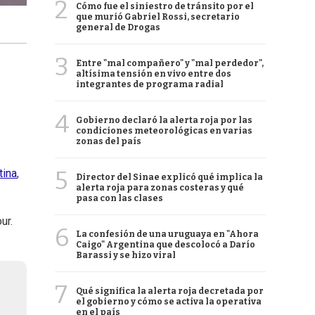
2
Cómo fue el siniestro de tránsito por el
que murió Gabriel Rossi, secretario
general de Drogas
3
Entre "mal compañero" y "mal perdedor",
altísima tensión en vivo entre dos
integrantes de programa radial
4
Gobierno declaró la alerta roja por las
condiciones meteorológicas en varias
zonas del país
5
tina
,
Director del Sinae explicó qué implica la
alerta roja para zonas costeras y qué
pasa con las clases
ur.
6
La confesión de una uruguaya en "Ahora
Caigo" Argentina que descolocó a Darío
Barassi y se hizo viral
7
Qué significa la alerta roja decretada por
el gobierno y cómo se activa la operativa
en el país