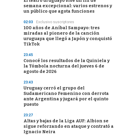
El teatro uruguayo vive un fin de
semana excepcional: varios estrenos y
un público que agota funciones
02:03
Exclusivo suscriptores
100 años de Aníbal Sampayo: tres
miradas al pionero de la canción
uruguaya que llegó a Japón y conquistó
TikTok
23:45
Conocé los resultados de la Quiniela y
la Tómbola nocturna del jueves 6 de
agosto de 2026
23:43
Uruguay cerró el grupo del
Sudamericano Femenino con derrota
ante Argentina y jugará por el quinto
puesto
23:27
Altas y bajas de la Liga AUF: Albion se
sigue reforzando en ataque y contrató a
Ignacio Neira