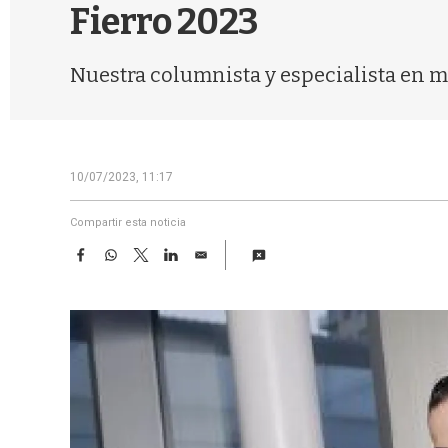
Fierro 2023
Nuestra columnista y especialista en m
10/07/2023, 11:17
Compartir esta noticia
F
W
T
L
E
a
h
w
i
m
c
a
i
n
a
e
t
t
k
i
b
s
t
e
l
o
A
e
d
o
p
r
I
k
p
n