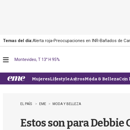
Temas del día:
Alerta roja
Preocupaciones en INR
Bañados de Ca
Montevideo, T 13° H 95%
M
e
n
u
Mujeres
Lifestyle
Astros
Moda & Belleza
Con 
EL PAÍS
EME
MODA Y BELLEZA
Estos son para Debbie G