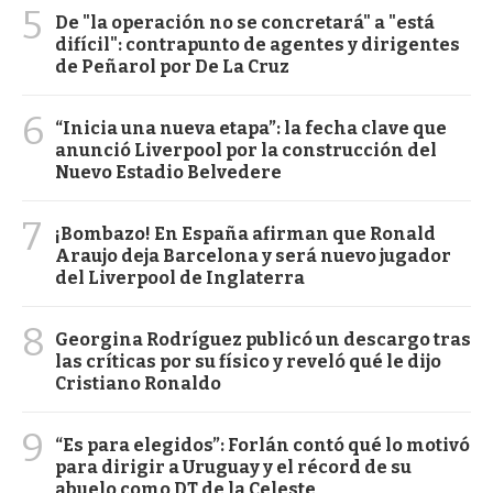
5
De "la operación no se concretará" a "está
difícil": contrapunto de agentes y dirigentes
de Peñarol por De La Cruz
6
“Inicia una nueva etapa”: la fecha clave que
anunció Liverpool por la construcción del
Nuevo Estadio Belvedere
7
¡Bombazo! En España afirman que Ronald
Araujo deja Barcelona y será nuevo jugador
del Liverpool de Inglaterra
8
Georgina Rodríguez publicó un descargo tras
las críticas por su físico y reveló qué le dijo
Cristiano Ronaldo
9
“Es para elegidos”: Forlán contó qué lo motivó
para dirigir a Uruguay y el récord de su
abuelo como DT de la Celeste