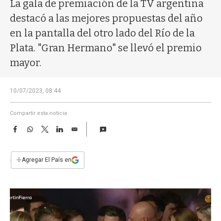
a
La gala de premiación de la TV argentina
destacó a las mejores propuestas del año
en la pantalla del otro lado del Río de la
Plata. "Gran Hermano" se llevó el premio
mayor.
10/07/2023, 08:44
Compartir esta noticia
F
W
T
L
E
a
h
w
i
m
c
a
i
n
a
e
t
t
k
i
+
Agregar El País en
b
s
t
e
l
o
A
e
d
o
p
r
I
k
p
n