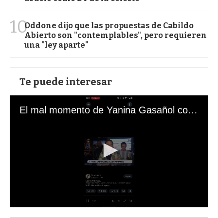
10
Oddone dijo que las propuestas de Cabildo
Abierto son "contemplables", pero requieren
una "ley aparte"
Te puede interesar
El mal momento de Yanina Gasañol con un hincha argentino en "Subrayado"
0