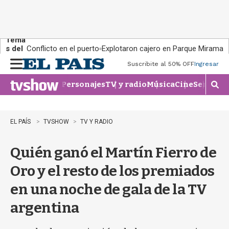
Tema
s del
Conflicto en el puerto
Explotaron cajero en Parque Miramar
día:
Suscribite al 50% OFF
Ingresar
M
e
Personajes
TV y radio
Música
Cine
Series
Te
n
M
u
o
s
t
EL PAÍS
TVSHOW
TV Y RADIO
r
a
Quién ganó el Martín Fierro de
r
b
Oro y el resto de los premiados
�
s
en una noche de gala de la TV
q
u
argentina
e
d