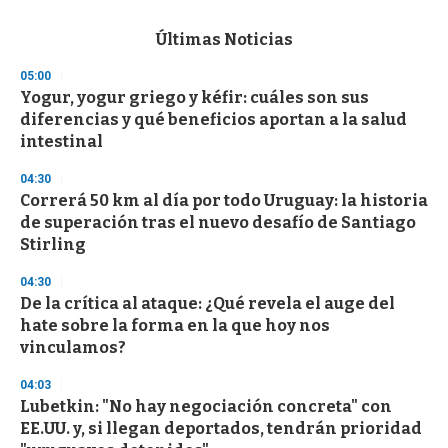
s
e
c
Últimas Noticias
o
n
05:00
d
Yogur, yogur griego y kéfir: cuáles son sus
s
o
diferencias y qué beneficios aportan a la salud
f
intestinal
3
3
s
04:30
e
Correrá 50 km al día por todo Uruguay: la historia
c
de superación tras el nuevo desafío de Santiago
o
n
Stirling
d
s
04:30
De la crítica al ataque: ¿Qué revela el auge del
hate sobre la forma en la que hoy nos
vinculamos?
04:03
Lubetkin: "No hay negociación concreta" con
EE.UU. y, si llegan deportados, tendrán prioridad