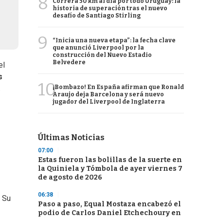
8
Correrá 50 km al día por todo Uruguay: la
historia de superación tras el nuevo
desafío de Santiago Stirling
9
“Inicia una nueva etapa”: la fecha clave
que anunció Liverpool por la
construcción del Nuevo Estadio
Belvedere
el
s
10
¡Bombazo! En España afirman que Ronald
.
Araujo deja Barcelona y será nuevo
jugador del Liverpool de Inglaterra
Últimas Noticias
07:00
Estas fueron las bolillas de la suerte en
la Quiniela y Tómbola de ayer viernes 7
de agosto de 2026
06:38
. Su
Paso a paso, Equal Mostaza encabezó el
podio de Carlos Daniel Etchechoury en