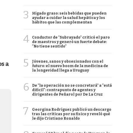
3
Hígado graso: seis bebidas que pueden
ayudar a cuidar la salud hepática y los
hábitos que las complementan
4
Conductor de "Subrayado" criticó el paro
de maestros y generó un fuerte debate:
"No tiene sentido"
5
Jóvenes, sanos y obsesionados con el
os a
futuro: el nuevo boom de la medicina de
la longevidad llega a Uruguay
6
De "la operación no se concretará" a "está
difícil": contrapunto de agentes y
dirigentes de Peñarol por De La Cruz
7
Georgina Rodríguez publicó un descargo
tras las críticas por su físico y reveló qué
le dijo Cristiano Ronaldo