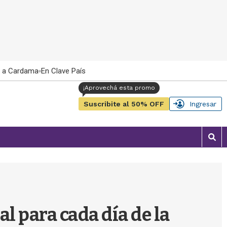
 a Cardama
En Clave País
Suscribite al 50% OFF
Ingresar
M
o
s
t
r
a
r
al para cada día de la
b
�