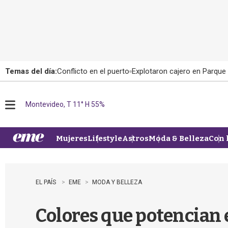
Temas del día:
Conflicto en el puerto
Explotaron cajero en Parque
Montevideo, T 11° H 55%
M
e
n
u
Mujeres
Lifestyle
Astros
Moda & Belleza
Con 
EL PAÍS
EME
MODA Y BELLEZA
Colores que potencian el