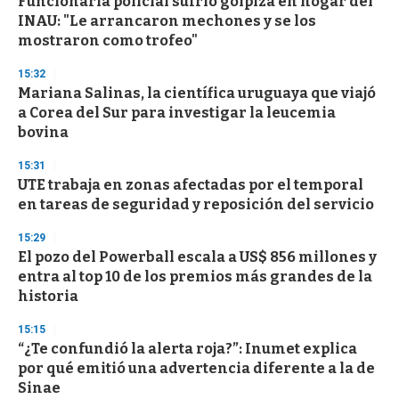
Funcionaria policial sufrió golpiza en hogar del
s
o
INAU: "Le arrancaron mechones y se los
f
mostraron como trofeo"
3
3
s
15:32
e
Mariana Salinas, la científica uruguaya que viajó
c
a Corea del Sur para investigar la leucemia
o
n
bovina
d
s
15:31
UTE trabaja en zonas afectadas por el temporal
en tareas de seguridad y reposición del servicio
15:29
El pozo del Powerball escala a US$ 856 millones y
entra al top 10 de los premios más grandes de la
historia
15:15
“¿Te confundió la alerta roja?”: Inumet explica
por qué emitió una advertencia diferente a la de
Sinae