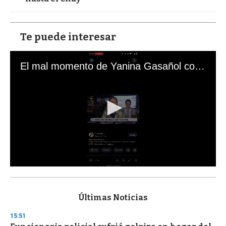
Te puede interesar
El mal momento de Yanina Gasañol con un hincha argentino en "Subrayado"
0
s
e
c
Últimas Noticias
o
n
15:51
d