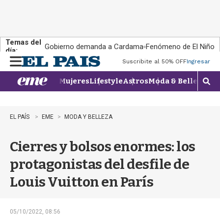
Temas del
Gobierno demanda a Cardama
Fenómeno de El Niño
día:
Suscribite al 50% OFF
Ingresar
M
e
Mujeres
Lifestyle
Astros
Moda & Belleza
Con
n
M
u
o
s
t
EL PAÍS
EME
MODA Y BELLEZA
r
a
Cierres y bolsos enormes: los
r
b
protagonistas del desfile de
�
s
Louis Vuitton en París
q
u
e
d
05/10/2022, 08:56