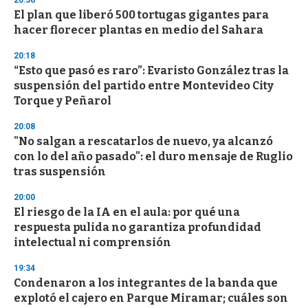
20:36
d
El plan que liberó 500 tortugas gigantes para
s
o
hacer florecer plantas en medio del Sahara
f
3
20:18
3
s
“Esto que pasó es raro”: Evaristo González tras la
e
suspensión del partido entre Montevideo City
c
Torque y Peñarol
o
n
d
20:08
s
"No salgan a rescatarlos de nuevo, ya alcanzó
con lo del año pasado": el duro mensaje de Ruglio
tras suspensión
20:00
El riesgo de la IA en el aula: por qué una
respuesta pulida no garantiza profundidad
intelectual ni comprensión
19:34
Condenaron a los integrantes de la banda que
explotó el cajero en Parque Miramar; cuáles son