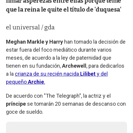
limar asperezas entre ellas porque teme
que la reina le quite el título de 'duquesa'
el universal / gda
Meghan Markle y Harry
han tomado la decisión de
estar fuera del foco mediático durante varios
meses, de acuerdo a la ley de paternidad que
tienen en su fundación,
Archewell
, para dedicarlos
a la
crianza de su recién nacida
Lilibet
y del
pequeño
Archie
.
De acuerdo con "The Telegraph", la actriz y el
príncipe
se tomarán 20 semanas de descanso con
goce de sueldo.