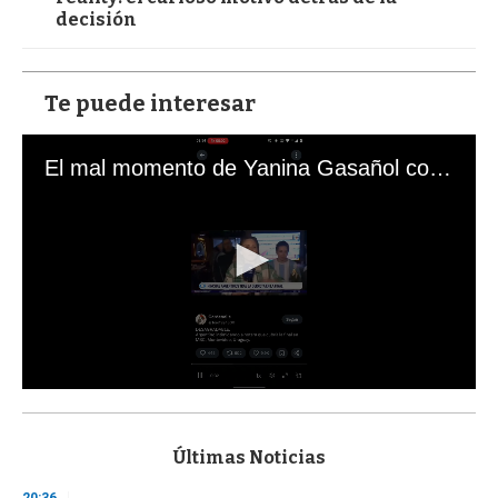
decisión
Te puede interesar
El mal momento de Yanina Gasañol con un hincha argentino en "Subrayado"
0
s
e
c
Últimas Noticias
o
n