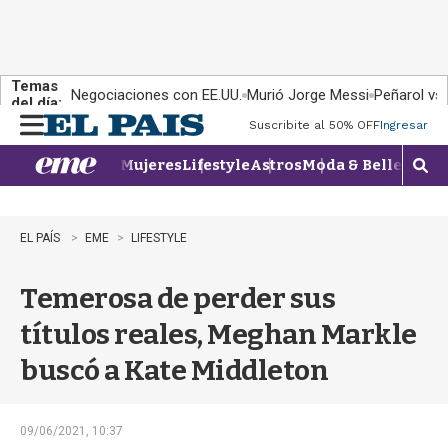
Temas
Negociaciones con EE.UU.
Murió Jorge Messi
Peñarol vs
del día:
Suscribite al 50% OFF
Ingresar
M
e
Mujeres
Lifestyle
Astros
Moda & Belleza
Con
n
M
u
o
s
t
EL PAÍS
EME
LIFESTYLE
r
a
Temerosa de perder sus
r
b
títulos reales, Meghan Markle
�
s
buscó a Kate Middleton
q
u
e
d
09/06/2021, 10:37