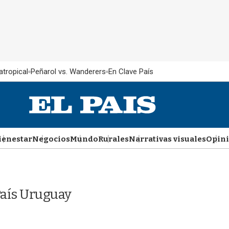
atropical
Peñarol vs. Wanderers
En Clave País
ienestar
Negocios
Mundo
Rurales
Narrativas visuales
Opin
País Uruguay