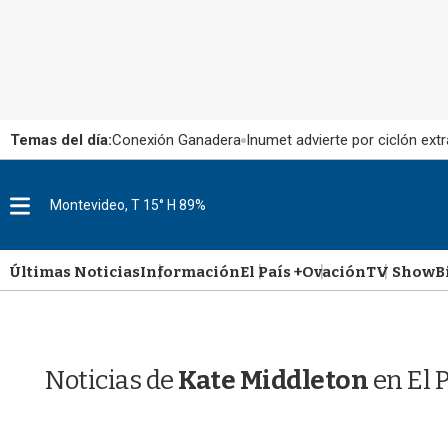
Temas del día:
Conexión Ganadera
Inumet advierte por ciclón extr
M
Montevideo, T 15° H 89%
e
n
u
Últimas Noticias
Información
El País +
Ovación
TV Show
B
Noticias de
Kate Middleton
en El 