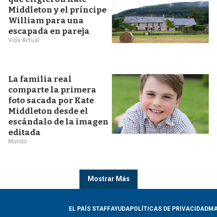
Middleton y el príncipe
William para una
escapada en pareja
Vida Actual
La familia real
comparte la primera
foto sacada por Kate
Middleton desde el
escándalo de la imagen
editada
Mundo
Mostrar Más
EL PAÍS STAFF
AYUDA
POLÍTICAS DE PRIVACIDAD
MA