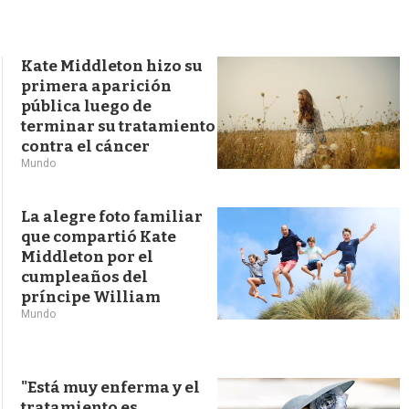
s
q
u
e
Kate Middleton hizo su
d
primera aparición
a
pública luego de
terminar su tratamiento
contra el cáncer
Mundo
La alegre foto familiar
que compartió Kate
Middleton por el
cumpleaños del
príncipe William
Mundo
"Está muy enferma y el
tratamiento es