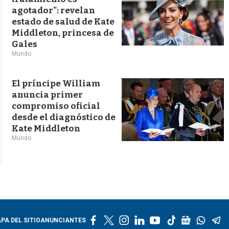
agotador": revelan
estado de salud de Kate
Middleton, princesa de
Gales
Mundo
El príncipe William
anuncia primer
compromiso oficial
desde el diagnóstico de
Kate Middleton
Mundo
f
t
i
l
y
t
g
w
t
PA DEL SITIO
ANUNCIANTES