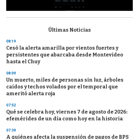
0
s
e
c
Últimas Noticias
o
n
08:19
d
Cesó la alerta amarilla por vientos fuertes y
s
o
persistentes que abarcaba desde Montevideo
f
hasta el Chuy
3
3
s
08:09
e
Un muerto, miles de personas sin luz, árboles
c
caídos y techos volados por el temporal que
o
n
ameritó alerta roja
d
s
07:52
Qué se celebra hoy, viernes 7 de agosto de 2026:
efemérides de un día como hoy en la historia
07:39
A quiénes afecta la suspensión de pagos de BPS