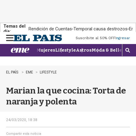
Temas del
Rendición de Cuentas
Temporal causa destrozos
En 
día:
Suscribite al 50% OFF
Ingresar
M
e
Mujeres
Lifestyle
Astros
Moda & Belleza
Con
n
M
u
o
s
t
EL PAÍS
EME
LIFESTYLE
r
a
Marian la que cocina: Torta de
r
b
naranja y polenta
�
s
q
u
24/03/2020, 18:38
e
d
Compartir esta noticia