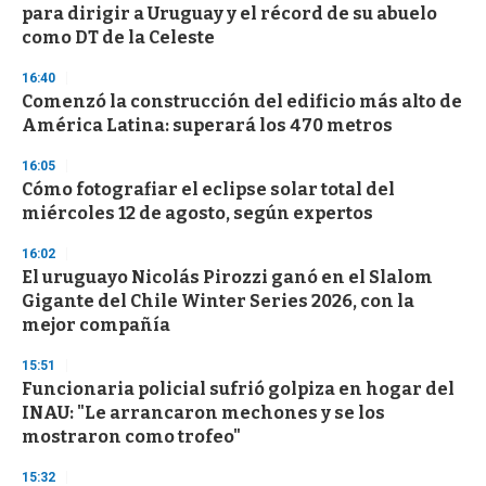
o
para dirigir a Uruguay y el récord de su abuelo
f
como DT de la Celeste
3
3
s
16:40
e
Comenzó la construcción del edificio más alto de
c
América Latina: superará los 470 metros
o
n
d
16:05
s
Cómo fotografiar el eclipse solar total del
miércoles 12 de agosto, según expertos
16:02
El uruguayo Nicolás Pirozzi ganó en el Slalom
Gigante del Chile Winter Series 2026, con la
mejor compañía
15:51
Funcionaria policial sufrió golpiza en hogar del
INAU: "Le arrancaron mechones y se los
mostraron como trofeo"
15:32