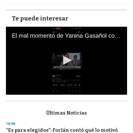
Te puede interesar
El mal momento de Yanina Gasañol con un hincha argentino en "Subrayado"
0
s
e
c
Últimas Noticias
o
n
16:56
d
“Es para elegidos”: Forlán contó qué lo motivó
s