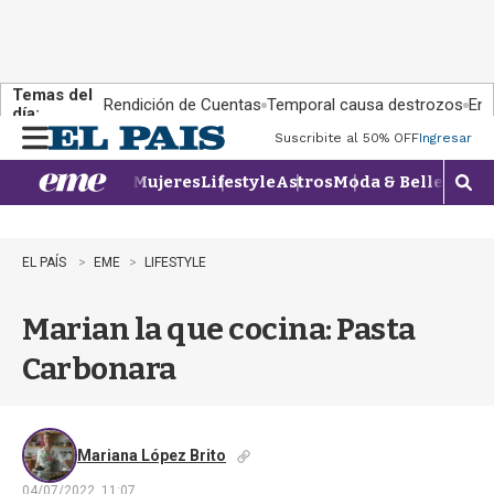
Temas del
Rendición de Cuentas
Temporal causa destrozos
En 
día:
Suscribite al 50% OFF
Ingresar
M
e
Mujeres
Lifestyle
Astros
Moda & Belleza
Con
n
M
u
o
s
t
EL PAÍS
EME
LIFESTYLE
r
a
Marian la que cocina: Pasta
r
b
Carbonara
�
s
q
u
e
Mariana López Brito
d
04/07/2022, 11:07