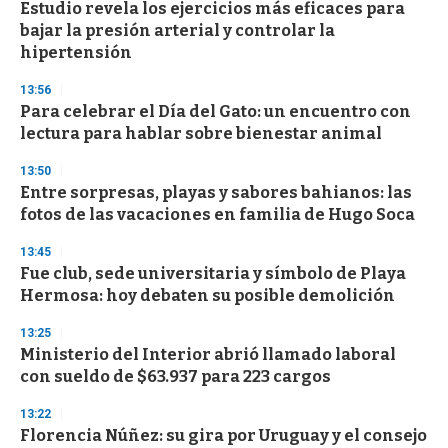
e
Estudio revela los ejercicios más eficaces para
c
bajar la presión arterial y controlar la
o
n
hipertensión
d
s
13:56
Para celebrar el Día del Gato: un encuentro con
lectura para hablar sobre bienestar animal
13:50
Entre sorpresas, playas y sabores bahianos: las
fotos de las vacaciones en familia de Hugo Soca
13:45
Fue club, sede universitaria y símbolo de Playa
Hermosa: hoy debaten su posible demolición
13:25
Ministerio del Interior abrió llamado laboral
con sueldo de $63.937 para 223 cargos
13:22
Florencia Núñez: su gira por Uruguay y el consejo