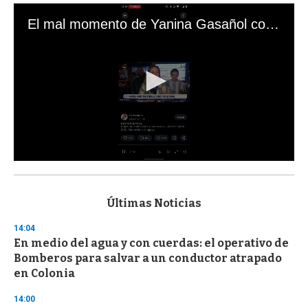
El mal momento de Yanina Gasañol con un hincha argentino en "Subrayado"
0
s
e
c
Últimas Noticias
o
n
14:04
d
En medio del agua y con cuerdas: el operativo de
s
o
Bomberos para salvar a un conductor atrapado
f
en Colonia
3
3
s
14:00