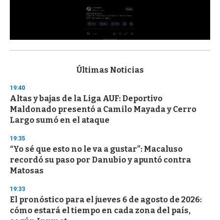
0
s
e
c
Últimas Noticias
o
n
19:40
d
Altas y bajas de la Liga AUF: Deportivo
s
o
Maldonado presentó a Camilo Mayada y Cerro
f
Largo sumó en el ataque
3
3
s
19:35
e
“Yo sé que esto no le va a gustar”: Macaluso
c
recordó su paso por Danubio y apuntó contra
o
n
Matosas
d
s
19:33
El pronóstico para el jueves 6 de agosto de 2026:
cómo estará el tiempo en cada zona del país,