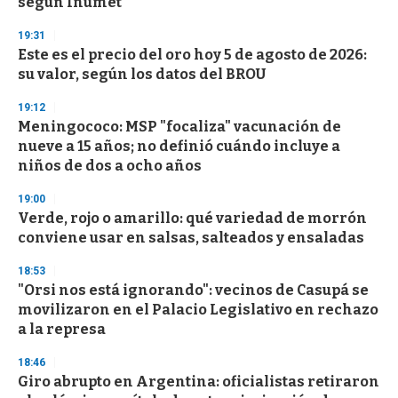
según Inumet
19:31
Este es el precio del oro hoy 5 de agosto de 2026:
su valor, según los datos del BROU
19:12
Meningococo: MSP "focaliza" vacunación de
nueve a 15 años; no definió cuándo incluye a
niños de dos a ocho años
19:00
Verde, rojo o amarillo: qué variedad de morrón
conviene usar en salsas, salteados y ensaladas
18:53
"Orsi nos está ignorando": vecinos de Casupá se
movilizaron en el Palacio Legislativo en rechazo
a la represa
18:46
Giro abrupto en Argentina: oficialistas retiraron