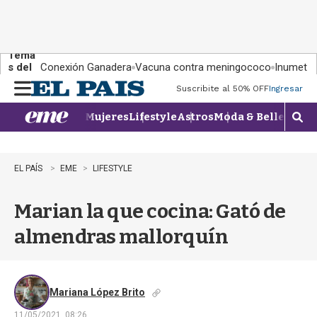
Tema
s del
Conexión Ganadera
Vacuna contra meningococo
Inumet ad
día:
Suscribite al 50% OFF
Ingresar
M
e
Mujeres
Lifestyle
Astros
Moda & Belleza
Con
n
M
u
o
s
t
EL PAÍS
EME
LIFESTYLE
r
a
Marian la que cocina: Gató de
r
b
almendras mallorquín
�
s
q
u
e
Mariana López Brito
d
11/05/2021, 08:26