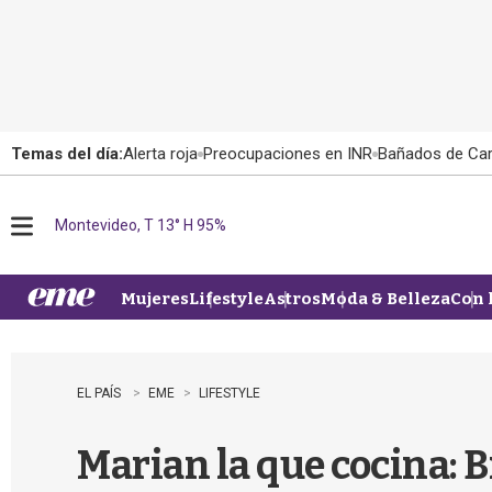
Temas del día:
Alerta roja
Preocupaciones en INR
Bañados de Ca
Montevideo, T 13° H 95%
M
e
n
u
Mujeres
Lifestyle
Astros
Moda & Belleza
Con 
EL PAÍS
EME
LIFESTYLE
Marian la que cocina: 