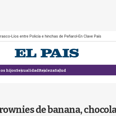
rrasco
Líos entre Policía e hinchas de Peñarol
En Clave País
los hijos
Sexualidad
Realeza
Salud
Brownies de banana, chocol