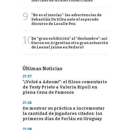
mercado de locales comerciales
9
"No es el mesías": las advertencias de
Sebastián Da Silva ante el esperado
discurso de Lacalle Pou
10
De “gran exhibición” al “deslumbre”: así
vieron en Argentina otra gran actuación
de Leonel Jaime en Peñarol
Últimas Noticias
21:57
"¡Volvé a Adeom!": el filoso comentario
de Yesty Prieto a Valeria Ripoll en
plena Cena de Famosos
21:26
De mostrar su práctica a incrementar
la cantidad de jugadores citados: los
primeros días de Forlán en Uruguay
21:08