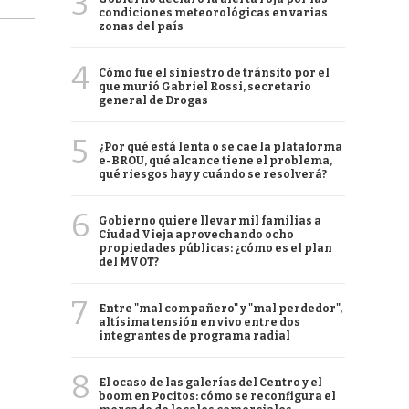
3
condiciones meteorológicas en varias
zonas del país
4
Cómo fue el siniestro de tránsito por el
que murió Gabriel Rossi, secretario
general de Drogas
5
¿Por qué está lenta o se cae la plataforma
e-BROU, qué alcance tiene el problema,
qué riesgos hay y cuándo se resolverá?
6
Gobierno quiere llevar mil familias a
Ciudad Vieja aprovechando ocho
propiedades públicas: ¿cómo es el plan
del MVOT?
7
Entre "mal compañero" y "mal perdedor",
altísima tensión en vivo entre dos
integrantes de programa radial
8
El ocaso de las galerías del Centro y el
boom en Pocitos: cómo se reconfigura el