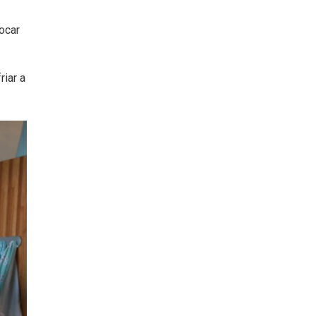
locar
riar a