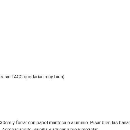
as sin TACC quedarían muy bien).
30cm y forrar con papel manteca o aluminio. Pisar bien las bana
gregar aceite, vainilla y azúcar rubio y mezclar.