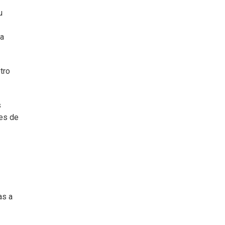
u
da
tro
s
res de
as a