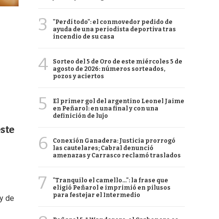
3
"Perdí todo": el conmovedor pedido de
ayuda de una periodista deportiva tras
incendio de su casa
4
Sorteo del 5 de Oro de este miércoles 5 de
agosto de 2026: números sorteados,
pozos y aciertos
5
El primer gol del argentino Leonel Jaime
en Peñarol: en una final y con una
definición de lujo
este
6
Conexión Ganadera: Justicia prorrogó
las cautelares; Cabral denunció
amenazas y Carrasco reclamó traslados
7
"Tranquilo el camello...": la frase que
eligió Peñarol e imprimió en pilusos
para festejar el Intermedio
uy de