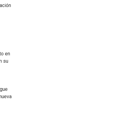
ación
to en
n su
ngue
 nueva