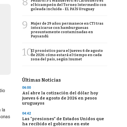
8
Peñarol 5-1 Wanderers: el Carbonero es
el bicampeón del Torneo Intermedio con
goleada incluida - EL PAÍS Uruguay
9
Mujer de 29 años permanece en CTI tras
intoxicarse con hamburguesas
presuntamente contaminadas en
Paysandú
10
El pronóstico para el jueves 6 de agosto
de 2026: cómo estará el tiempo en cada
zona del país, según Inumet
Últimas Noticias
06:00
dio
Así abre la cotización del dólar hoy
jueves 6 de agosto de 2026 en pesos
uruguayos
 la
04:42
sonas
Las "presiones" de Estados Unidos que
ha recibido el gobierno en este