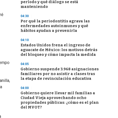
período y qué diálogo se está
manteniendo
ré
04:30
Por qué la periodontitis agrava las
enfermedades autoinmunes y qué
hábitos ayudan a prevenirla
04:10
Estados Unidos frena el ingreso de
aguacate de México: los motivos detrás
del bloqueo y cómo impacta la medida
iempo
04:05
Gobierno suspende 3.968 asignaciones
familiares por no asistir a clases tras
la etapa de revinculación educativa
nilla,
la
04:00
Gobierno quiere llevar mil familias a
Ciudad Vieja aprovechando ocho
propiedades públicas: ¿cómo es el plan
del MVOT?
a