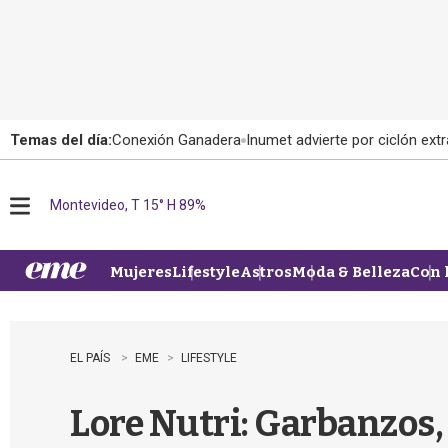
Temas del día:
Conexión Ganadera
Inumet advierte por ciclón extr
Montevideo, T 15° H 89%
M
e
n
u
Mujeres
Lifestyle
Astros
Moda & Belleza
Con 
EL PAÍS
EME
LIFESTYLE
Lore Nutri: Garbanzos,