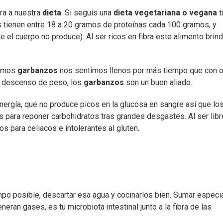
ra a nuestra
dieta
. Si seguís una
dieta vegetariana o vegana
t
 tienen entre 18 a 20 gramos de proteínas cada 100 gramos, y
el cuerpo no produce). Al ser ricos en fibra este alimento brin
memos
garbanzos
nos sentimos llenos por más tiempo que con o
de descenso de peso, los
garbanzos
son un buen aliado.
rgía, que no produce picos en la glucosa en sangre así que lo
s para reponer carbohidratos tras grandes desgastes. Al ser lib
s para celiacos e intolerantes al gluten.
mpo posible, descartar esa agua y cocinarlos bien. Sumar especi
neran gases, es tu microbiota intestinal junto a la fibra de las