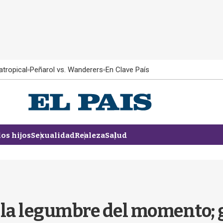
atropical
Peñarol vs. Wanderers
En Clave País
los hijos
Sexualidad
Realeza
Salud
 la legumbre del momento; 