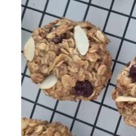
o
A
e
d
o
p
r
I
k
p
n