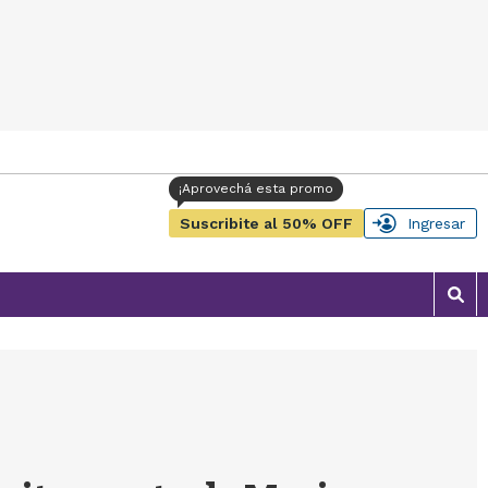
Suscribite al 50% OFF
Ingresar
M
o
s
t
r
a
r
b
�