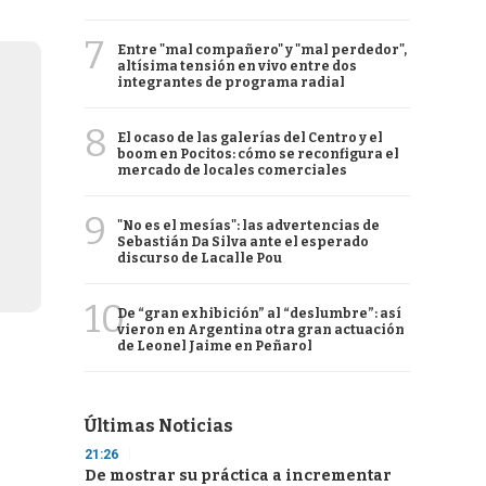
7
Entre "mal compañero" y "mal perdedor",
altísima tensión en vivo entre dos
integrantes de programa radial
8
El ocaso de las galerías del Centro y el
boom en Pocitos: cómo se reconfigura el
mercado de locales comerciales
9
"No es el mesías": las advertencias de
Sebastián Da Silva ante el esperado
discurso de Lacalle Pou
10
De “gran exhibición” al “deslumbre”: así
vieron en Argentina otra gran actuación
de Leonel Jaime en Peñarol
Últimas Noticias
21:26
De mostrar su práctica a incrementar