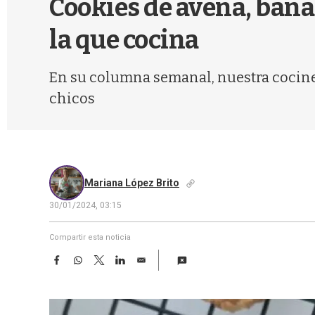
Cookies de avena, bana
la que cocina
En su columna semanal, nuestra cociner
chicos
Mariana López Brito
30/01/2024, 03:15
Compartir esta noticia
F
W
T
L
E
a
h
w
i
m
c
a
i
n
a
e
t
t
k
i
b
s
t
e
l