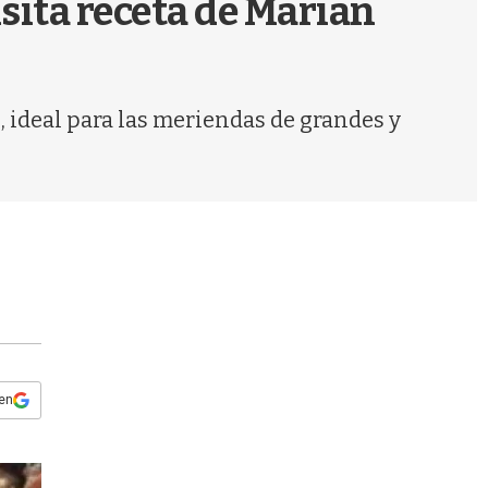
sita receta de Marian
s
q
u
e
d
 ideal para las meriendas de grandes y
a
 en