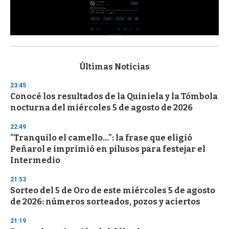
0
s
e
c
Últimas Noticias
o
n
23:45
d
Conocé los resultados de la Quiniela y la Tómbola
s
o
nocturna del miércoles 5 de agosto de 2026
f
3
22:49
3
s
"Tranquilo el camello...": la frase que eligió
e
Peñarol e imprimió en pilusos para festejar el
c
Intermedio
o
n
d
21:53
s
Sorteo del 5 de Oro de este miércoles 5 de agosto
de 2026: números sorteados, pozos y aciertos
21:19