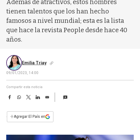
Además de atractivos, estos hombres
a
tienen talentos que los han hecho
famosos a nivel mundial; esta es la lista
que hace la revista People desde hace 40
años.
Emilia Triay
09/01/2023, 14:00
Compartir esta noticia
F
W
T
L
E
a
h
w
i
m
c
a
i
n
a
e
t
t
k
i
+
Agregar El País en
b
s
t
e
l
o
A
e
d
o
p
r
I
k
p
n