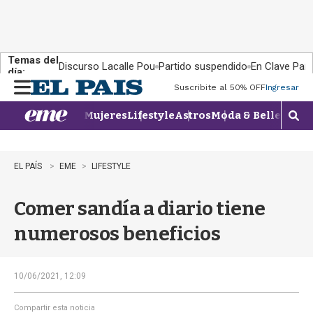
Temas del
Discurso Lacalle Pou
Partido suspendido
En Clave País
día:
Suscribite al 50% OFF
Ingresar
M
e
Mujeres
Lifestyle
Astros
Moda & Belleza
Con
n
M
u
o
s
t
EL PAÍS
EME
LIFESTYLE
r
a
Comer sandía a diario tiene
r
b
numerosos beneficios
�
s
q
u
10/06/2021, 12:09
e
d
Compartir esta noticia