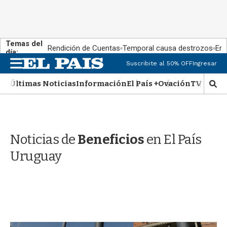
Temas del
Rendición de Cuentas
Temporal causa destrozos
En 
día:
M
Suscribite al 50% OFF
Ingresar
e
n
Últimas Noticias
Información
El País +
Ovación
TV Show
M
u
o
s
t
r
Noticias de
Beneficios
en El País
a
r
Uruguay
b
�
s
q
u
e
d