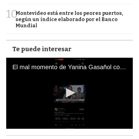
10
Montevideo está entre los peores puertos,
según un índice elaborado por el Banco
Mundial
Te puede interesar
El mal momento de Yanina Gasañol con un hincha argentino en "Subrayado"
0
s