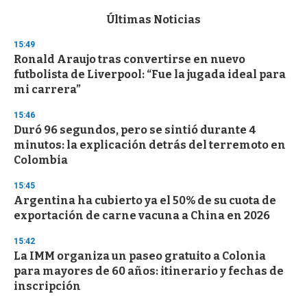
e
c
Últimas Noticias
o
n
15:49
d
Ronald Araujo tras convertirse en nuevo
s
o
futbolista de Liverpool: “Fue la jugada ideal para
f
mi carrera”
3
3
s
15:46
e
Duró 96 segundos, pero se sintió durante 4
c
minutos: la explicación detrás del terremoto en
o
n
Colombia
d
s
15:45
Argentina ha cubierto ya el 50% de su cuota de
exportación de carne vacuna a China en 2026
15:42
La IMM organiza un paseo gratuito a Colonia
para mayores de 60 años: itinerario y fechas de
inscripción