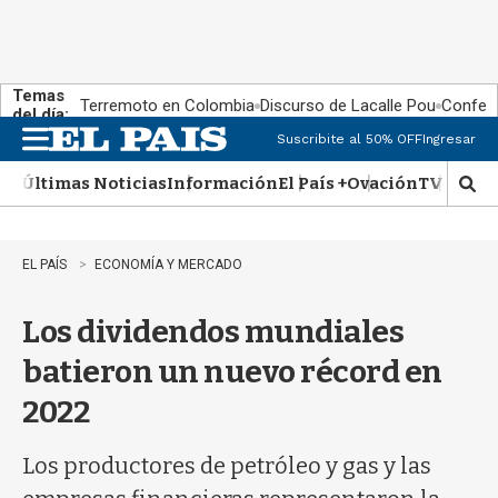
Temas
Terremoto en Colombia
Discurso de Lacalle Pou
Confere
del día:
Suscribite al 50% OFF
Ingresar
M
e
Últimas Noticias
Información
El País +
Ovación
TV Show
n
M
u
o
s
t
EL PAÍS
ECONOMÍA Y MERCADO
r
a
Los dividendos mundiales
r
b
batieron un nuevo récord en
�
s
2022
q
u
e
Los productores de petróleo y gas y las
d