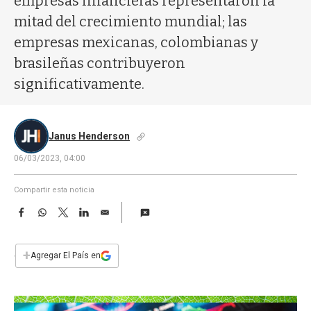
empresas financieras representaron la
a
mitad del crecimiento mundial; las
empresas mexicanas, colombianas y
brasileñas contribuyeron
significativamente.
Janus Henderson
06/03/2023, 04:00
Compartir esta noticia
F
W
T
L
E
a
h
w
i
m
c
a
i
n
a
e
t
t
k
i
+
Agregar El País en
b
s
t
e
l
o
A
e
d
o
p
r
I
k
p
n