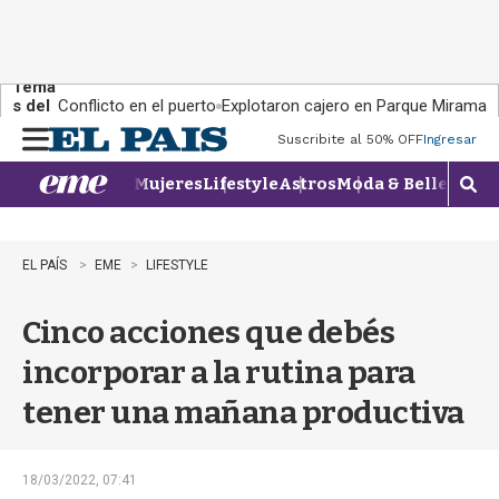
Tema
s del
Conflicto en el puerto
Explotaron cajero en Parque Miramar
día:
Suscribite al 50% OFF
Ingresar
M
e
Mujeres
Lifestyle
Astros
Moda & Belleza
Con
n
M
u
o
s
t
EL PAÍS
EME
LIFESTYLE
r
a
Cinco acciones que debés
r
b
incorporar a la rutina para
�
s
tener una mañana productiva
q
u
e
d
18/03/2022, 07:41