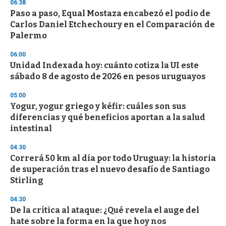
s
06:38
e
Paso a paso, Equal Mostaza encabezó el podio de
c
Carlos Daniel Etchechoury en el Comparación de
o
n
Palermo
d
s
06:00
Unidad Indexada hoy: cuánto cotiza la UI este
sábado 8 de agosto de 2026 en pesos uruguayos
05:00
Yogur, yogur griego y kéfir: cuáles son sus
diferencias y qué beneficios aportan a la salud
intestinal
04:30
Correrá 50 km al día por todo Uruguay: la historia
de superación tras el nuevo desafío de Santiago
Stirling
04:30
De la crítica al ataque: ¿Qué revela el auge del
hate sobre la forma en la que hoy nos