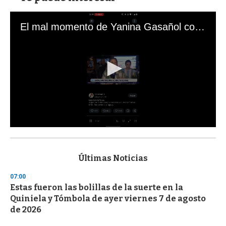
El mal momento de Yanina Gasañol con un hincha argentino en "Subrayado"
0
s
e
c
Últimas Noticias
o
n
07:00
d
Estas fueron las bolillas de la suerte en la
s
o
Quiniela y Tómbola de ayer viernes 7 de agosto
f
de 2026
3
3