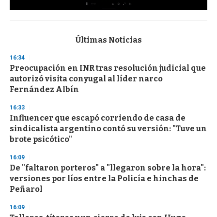
0
s
e
c
Últimas Noticias
o
n
16:34
d
Preocupación en INR tras resolución judicial que
s
o
autorizó visita conyugal al líder narco
f
Fernández Albín
3
3
s
16:33
e
Influencer que escapó corriendo de casa de
c
sindicalista argentino contó su versión: "Tuve un
o
n
brote psicótico"
d
s
16:09
De "faltaron porteros" a "llegaron sobre la hora":
versiones por líos entre la Policía e hinchas de
Peñarol
16:09