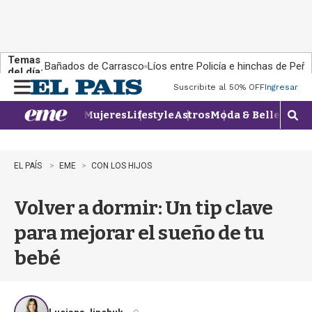
Temas
Bañados de Carrasco
Líos entre Policía e hinchas de Peña
del día:
Suscribite al 50% OFF
Ingresar
M
e
Mujeres
Lifestyle
Astros
Moda & Belleza
Con
n
M
u
o
s
t
EL PAÍS
EME
CON LOS HIJOS
r
a
Volver a dormir: Un tip clave
r
b
para mejorar el sueño de tu
�
s
bebé
q
u
e
d