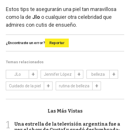
Estos tips te asegurarán una piel tan maravillosa
como la de
Jlo
o cualquier otra celebridad que
admires con cutis de ensueño.
¿Encontraste un error?
Reportar
Temas relacionados
JLo
Jennifer López
belleza
Cuidado de la piel
rutina de belleza
Las Más Vistas
1
Una estrella de la televisión argentina fue a
ver el show de Gustaf y quedó deslumbrada: