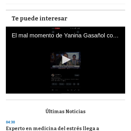
Te puede interesar
El mal momento de Yanina Gasañol con un hincha argentino en "Subrayado"
0
s
e
c
Últimas Noticias
o
n
04:30
d
Experto en medicina del estrés llega a
s