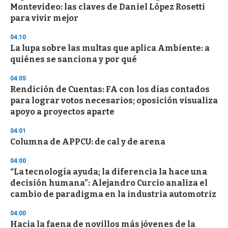
o
Montevideo: las claves de Daniel López Rosetti
f
para vivir mejor
3
3
s
04:10
e
La lupa sobre las multas que aplica Ambiente: a
c
quiénes se sanciona y por qué
o
n
d
04:05
s
Rendición de Cuentas: FA con los días contados
para lograr votos necesarios; oposición visualiza
apoyo a proyectos aparte
04:01
Columna de APPCU: de cal y de arena
04:00
“La tecnología ayuda; la diferencia la hace una
decisión humana”: Alejandro Curcio analiza el
cambio de paradigma en la industria automotriz
04:00
Hacia la faena de novillos más jóvenes de la