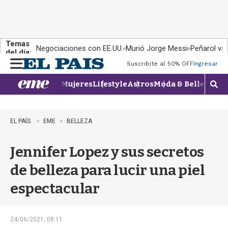
Temas
Negociaciones con EE.UU.
Murió Jorge Messi
Peñarol vs
del día:
Suscribite al 50% OFF
Ingresar
M
e
Mujeres
Lifestyle
Astros
Moda & Belleza
Con
n
M
u
o
s
t
EL PAÍS
EME
BELLEZA
r
a
Jennifer Lopez y sus secretos
r
b
de belleza para lucir una piel
�
s
espectacular
q
u
e
d
24/06/2021, 08:11