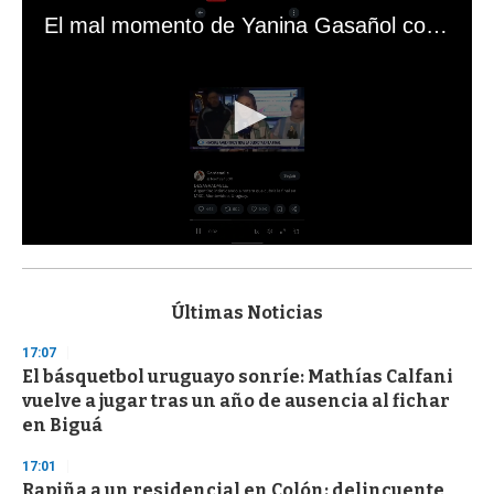
El mal momento de Yanina Gasañol con un hincha argentino en "Subrayado"
0
s
e
c
Últimas Noticias
o
n
17:07
d
El básquetbol uruguayo sonríe: Mathías Calfani
s
o
vuelve a jugar tras un año de ausencia al fichar
f
en Biguá
3
3
s
17:01
e
Rapiña a un residencial en Colón: delincuente