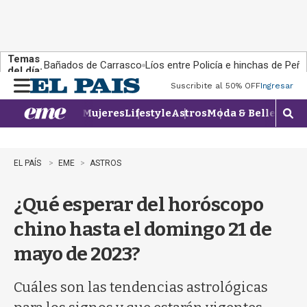
Temas
Bañados de Carrasco
Líos entre Policía e hinchas de Peña
del día:
Suscribite al 50% OFF
Ingresar
M
e
Mujeres
Lifestyle
Astros
Moda & Belleza
Con
n
M
u
o
s
t
EL PAÍS
EME
ASTROS
r
a
¿Qué esperar del horóscopo
r
b
chino hasta el domingo 21 de
�
s
mayo de 2023?
q
u
e
Cuáles son las tendencias astrológicas
d