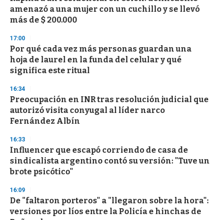
c
amenazó a una mujer con un cuchillo y se llevó
o
n
más de $ 200.000
d
s
17:00
Por qué cada vez más personas guardan una
hoja de laurel en la funda del celular y qué
significa este ritual
16:34
Preocupación en INR tras resolución judicial que
autorizó visita conyugal al líder narco
Fernández Albín
16:33
Influencer que escapó corriendo de casa de
sindicalista argentino contó su versión: "Tuve un
brote psicótico"
16:09
De "faltaron porteros" a "llegaron sobre la hora":
versiones por líos entre la Policía e hinchas de