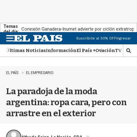
Temas
Conexión Ganadera
Inumet advierte por ciclón extratropi
del día:
Suscribite al 50% OFF
Ingresar
M
e
Últimas Noticias
Información
El País +
Ovación
TV Show
n
M
u
o
s
t
EL PAÍS
EL EMPRESARIO
r
a
La paradoja de la moda
r
b
argentina: ropa cara, pero con
�
s
arrastre en el exterior
q
u
e
d