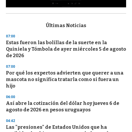
0
s
e
c
Últimas Noticias
o
n
07:00
d
Estas fueron las bolillas de la suerte en la
s
o
Quiniela y Tómbola de ayer miércoles 5 de agosto
f
de 2026
3
3
s
07:00
e
Por qué los expertos advierten que querer a una
c
mascota no significa tratarla como si fuera un
o
n
hijo
d
s
06:00
Así abre la cotización del dólar hoy jueves 6 de
agosto de 2026 en pesos uruguayos
04:42
Las "presiones" de Estados Unidos que ha