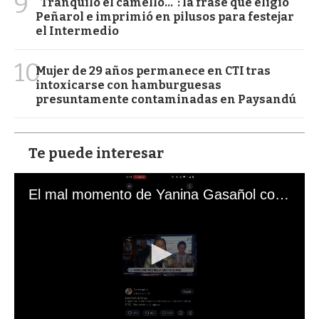
9
"Tranquilo el camello...": la frase que eligió
Peñarol e imprimió en pilusos para festejar
el Intermedio
10
Mujer de 29 años permanece en CTI tras
intoxicarse con hamburguesas
presuntamente contaminadas en Paysandú
Te puede interesar
El mal momento de Yanina Gasañol con un hincha argentino en "Subrayado"