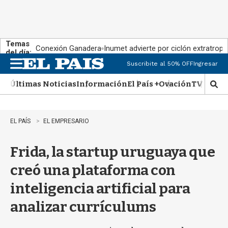
Temas
Conexión Ganadera
Inumet advierte por ciclón extratropi
del día:
Suscribite al 50% OFF
Ingresar
M
e
Últimas Noticias
Información
El País +
Ovación
TV Show
n
M
u
o
s
t
EL PAÍS
EL EMPRESARIO
r
a
Frida, la startup uruguaya que
r
b
creó una plataforma con
�
s
inteligencia artificial para
q
u
analizar currículums
e
d