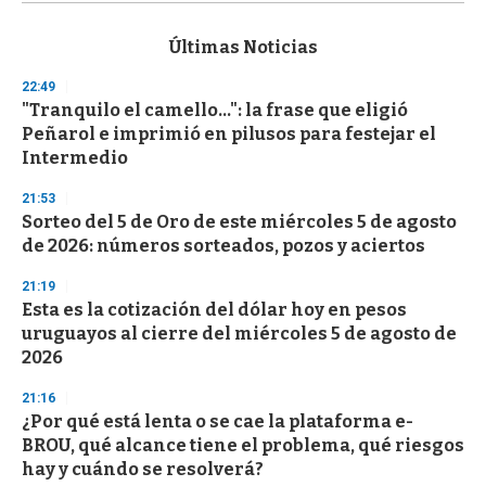
s
e
c
Últimas Noticias
o
n
22:49
d
"Tranquilo el camello...": la frase que eligió
s
o
Peñarol e imprimió en pilusos para festejar el
f
Intermedio
3
3
s
21:53
e
Sorteo del 5 de Oro de este miércoles 5 de agosto
c
de 2026: números sorteados, pozos y aciertos
o
n
d
21:19
s
Esta es la cotización del dólar hoy en pesos
uruguayos al cierre del miércoles 5 de agosto de
2026
21:16
¿Por qué está lenta o se cae la plataforma e-
BROU, qué alcance tiene el problema, qué riesgos
hay y cuándo se resolverá?