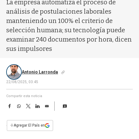
a
La empresa automatiza el proceso de
análisis de postulaciones laborales
manteniendo un 100% el criterio de
selección humana; su tecnología puede
examinar 240 documentos por hora, dicen
sus impulsores
Antonio Larronda
22/08/2025, 03:45
Compartir esta noticia
F
W
T
L
E
a
h
w
i
m
c
a
i
n
a
e
t
t
k
i
+
Agregar El País en
b
s
t
e
l
o
A
e
d