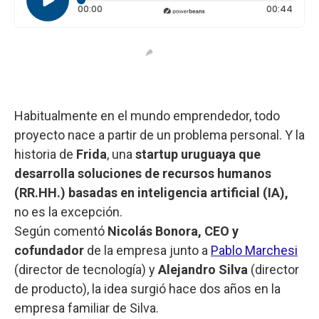
Tiempo transcurrido: 0 segundos
Durac
00:00
00:44
Habitualmente en el mundo emprendedor, todo
proyecto nace a partir de un problema personal. Y la
historia de
Frida
, una
startup uruguaya que
desarrolla soluciones de recursos humanos
(RR.HH.) basadas en inteligencia artificial (IA),
no es la excepción.
Según comentó
Nicolás Bonora, CEO y
cofundador
de la empresa junto a
Pablo Marchesi
(director de tecnología) y
Alejandro Silva
(director
de producto), la idea surgió hace dos años en la
empresa familiar de Silva.