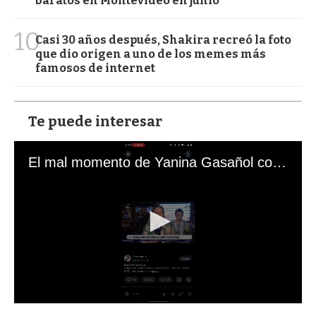
baratos en Montevideo en junio
10
Casi 30 años después, Shakira recreó la foto
que dio origen a uno de los memes más
famosos de internet
Te puede interesar
El mal momento de Yanina Gasañol con un hincha argentino en "Subrayado"
0