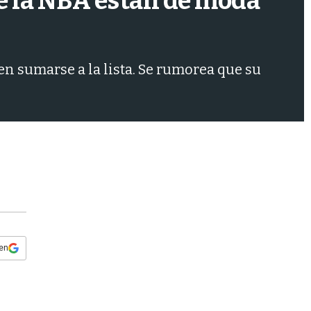
de la NBA están de moda
s
q
u
e
d
en sumarse a la lista. Se rumorea que su
a
 en