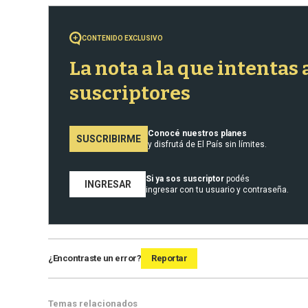
o
A
e
d
o
p
r
I
k
p
n
CONTENIDO EXCLUSIVO
La nota a la que intentas
suscriptores
Conocé nuestros planes
SUSCRIBIRME
y disfrutá de El País sin límites.
Si ya sos suscriptor
podés
INGRESAR
ingresar con tu usuario y contraseña.
¿Encontraste un error?
Reportar
Temas relacionados