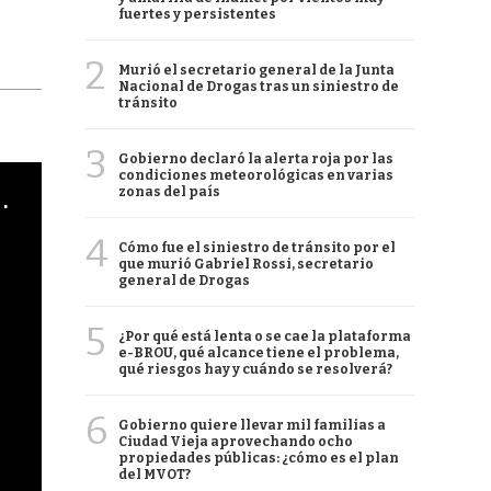
fuertes y persistentes
2
Murió el secretario general de la Junta
Nacional de Drogas tras un siniestro de
tránsito
3
Gobierno declaró la alerta roja por las
condiciones meteorológicas en varias
cha argentino en "Subrayado"
zonas del país
4
Cómo fue el siniestro de tránsito por el
que murió Gabriel Rossi, secretario
general de Drogas
5
¿Por qué está lenta o se cae la plataforma
e-BROU, qué alcance tiene el problema,
qué riesgos hay y cuándo se resolverá?
6
Gobierno quiere llevar mil familias a
Ciudad Vieja aprovechando ocho
propiedades públicas: ¿cómo es el plan
del MVOT?