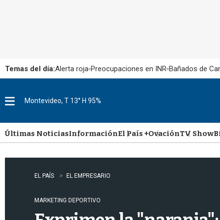
Temas del día:
Alerta roja
Preocupaciones en INR
Bañados de Ca
Montevideo, T 13° H 95%
M
e
n
u
Últimas Noticias
Información
El País +
Ovación
TV Show
B
EL PAÍS
EL EMPRESARIO
MARKETING DEPORTIVO