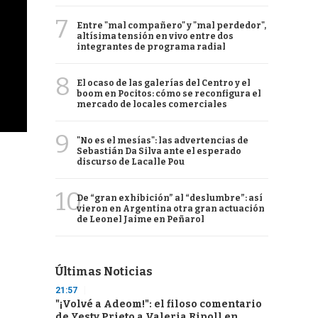
7
Entre "mal compañero" y "mal perdedor",
altísima tensión en vivo entre dos
integrantes de programa radial
8
El ocaso de las galerías del Centro y el
boom en Pocitos: cómo se reconfigura el
mercado de locales comerciales
9
"No es el mesías": las advertencias de
Sebastián Da Silva ante el esperado
discurso de Lacalle Pou
10
De “gran exhibición” al “deslumbre”: así
vieron en Argentina otra gran actuación
de Leonel Jaime en Peñarol
Últimas Noticias
21:57
"¡Volvé a Adeom!": el filoso comentario
de Yesty Prieto a Valeria Ripoll en