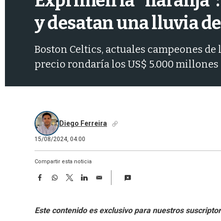
Exprimen la "naranja":
y desatan una lluvia d
Boston Celtics, actuales campeones de l
precio rondaría los US$ 5.000 millones
Diego Ferreira
15/08/2024, 04:00
Compartir esta noticia
F
W
T
L
E
a
h
w
i
m
c
a
i
n
a
e
t
t
k
i
b
s
t
e
l