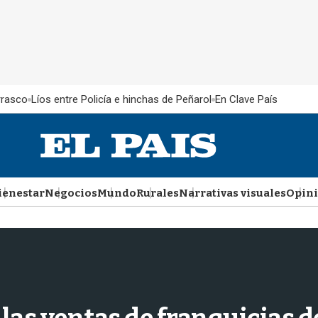
rrasco
Líos entre Policía e hinchas de Peñarol
En Clave País
ienestar
Negocios
Mundo
Rurales
Narrativas visuales
Opin