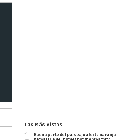
Las Más Vistas
1
Buena parte del país bajo alerta naranja
y amarilla de Inumet por vientos muy